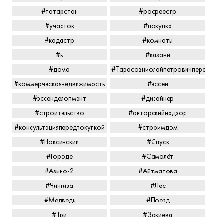
#татарстан
#росреестр
#участок
#покупка
#кадастр
#комнаты
#в
#казани
#дома
#Тарасовниолайпетровичперееха
#коммерческаянедвижимость
#эссен
#эссенделопмент
#дизайнер
#строительство
#авторскийнадзор
#консультацияпередпокупкой
#строимдом
#Ноксинский
#Спуск
#Городе
#Самолёт
#Азино-2
#Айтматова
#Чингиза
#Лес
#Медведь
#Поезд
#Три
#Закиева