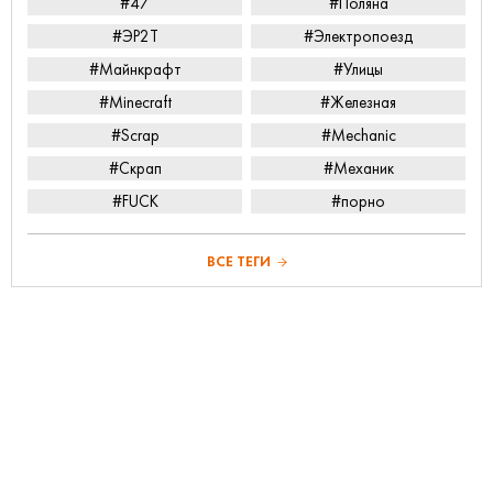
#47
#Поляна
#ЭР2Т
#Электропоезд
#Майнкрафт
#Улицы
#Minecraft
#Железная
#Scrap
#Mechanic
#Скрап
#Механик
#FUCK
#порно
ВСЕ ТЕГИ