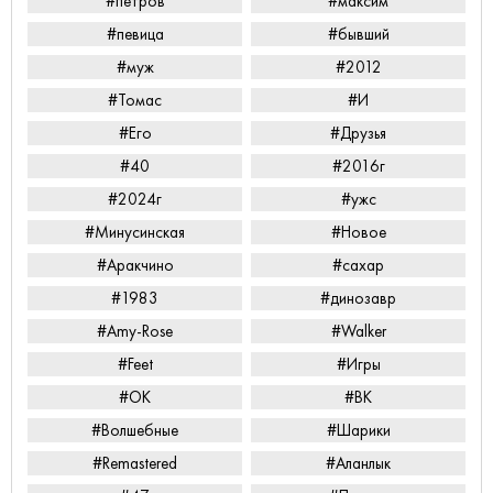
#петров
#максим
#певица
#бывший
#муж
#2012
#Томас
#И
#Его
#Друзья
#40
#2016г
#2024г
#ужс
#Минусинская
#Новое
#Аракчино
#сахар
#1983
#динозавр
#Amy-Rose
#Walker
#Feet
#Игры
#ОК
#ВК
#Волшебные
#Шарики
#Remastered
#Аланлык