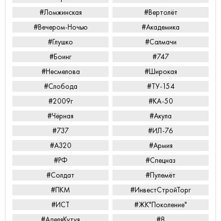
#Ломжинская
#Вертолёт
#Вечером-Ночью
#Академика
#Глушко
#Салмачи
#Боинг
#747
#Несмелова
#Широкая
#Слобода
#ТУ-154
#2009г
#КА-50
#Чёрная
#Акула
#737
#ИЛ-76
#А320
#Армия
#РФ
#Спецназ
#Солдат
#Пулемёт
#ПКМ
#ИнвестСтройТорг
#ИСТ
#ЖК"Поколение"
#АделяКутуя
#8