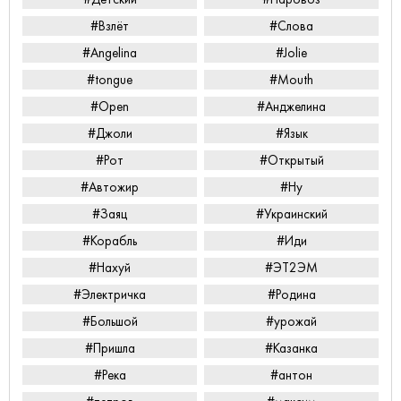
#Взлёт
#Слова
#Angelina
#Jolie
#tongue
#Mouth
#Open
#Анджелина
#Джоли
#Язык
#Рот
#Открытый
#Автожир
#Ну
#Заяц
#Украинский
#Корабль
#Иди
#Нахуй
#ЭТ2ЭМ
#Электричка
#Родина
#Большой
#урожай
#Пришла
#Казанка
#Река
#антон