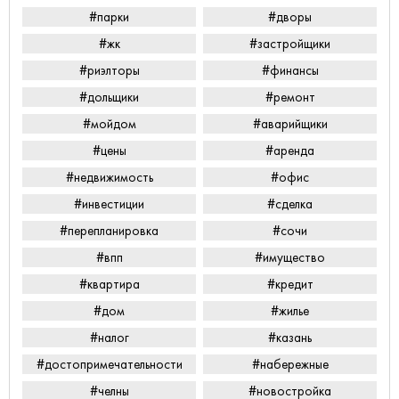
#парки
#дворы
#жк
#застройщики
#риэлторы
#финансы
#дольщики
#ремонт
#мойдом
#аварийщики
#цены
#аренда
#недвижимость
#офис
#инвестиции
#сделка
#перепланировка
#сочи
#впп
#имущество
#квартира
#кредит
#дом
#жилье
#налог
#казань
#достопримечательности
#набережные
#челны
#новостройка