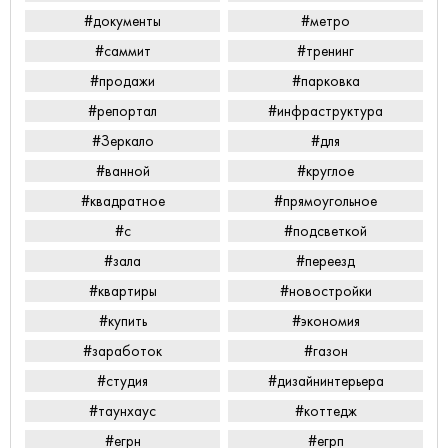
#документы
#метро
#саммит
#тренинг
#продажи
#парковка
#репортал
#инфраструктура
#Зеркало
#для
#ванной
#круглое
#квадратное
#прямоугольное
#с
#подсветкой
#зала
#переезд
#квартиры
#новостройки
#купить
#экономия
#заработок
#газон
#студия
#дизайнинтерьера
#таунхаус
#коттедж
#егрн
#егрп