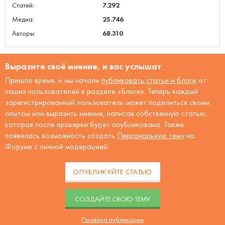
Статей:
7.292
Медиа:
25.746
Авторы:
68.310
Выразите своё мнение, и вас услышат
Пришло время, и мы начали
публиковать статьи и блоги
от
наших пользователей в разделе «Блоги». Теперь каждый
зарегистрированный пользователь может поделиться своим
опытом или выразить мнение, написав собственную статью,
которая после проверки будет опубликована. Также
появилась возможность создать
Персональную тему
на
Форуме с личной модерацией.
ОПУБЛИКУЙТЕ СТАТЬЮ
CОЗДАЙТЕ СВОЮ ТЕМУ
Правила публикации