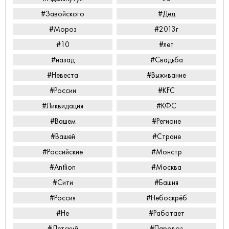
#Завойского
#Дед
#Мороз
#2013г
#10
#лет
#назад
#Свадьба
#Невеста
#Выживание
#России
#KFC
#Ликвидация
#КФС
#Вашем
#Регионе
#Вашей
#Стране
#Российские
#Монстр
#Antlion
#Москва
#Сити
#Башня
#Россия
#Небоскрёб
#Не
#Работает
#Детский
#Паровоз