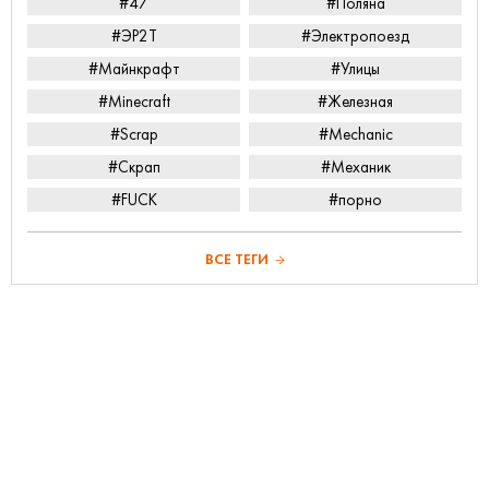
#47
#Поляна
#ЭР2Т
#Электропоезд
#Майнкрафт
#Улицы
#Minecraft
#Железная
#Scrap
#Mechanic
#Скрап
#Механик
#FUCK
#порно
ВСЕ ТЕГИ