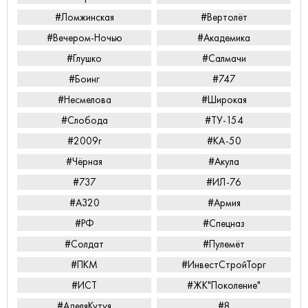
#Ломжинская
#Вертолёт
#Вечером-Ночью
#Академика
#Глушко
#Салмачи
#Боинг
#747
#Несмелова
#Широкая
#Слобода
#ТУ-154
#2009г
#КА-50
#Чёрная
#Акула
#737
#ИЛ-76
#А320
#Армия
#РФ
#Спецназ
#Солдат
#Пулемёт
#ПКМ
#ИнвестСтройТорг
#ИСТ
#ЖК"Поколение"
#АделяКутуя
#8