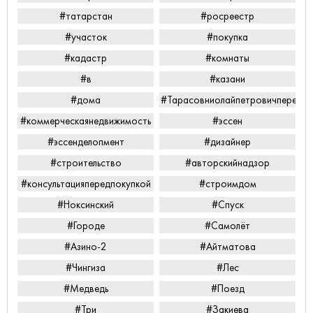
#татарстан
#росреестр
#участок
#покупка
#кадастр
#комнаты
#в
#казани
#дома
#Тарасовниолайпетровичперееха
#коммерческаянедвижимость
#эссен
#эссенделопмент
#дизайнер
#строительство
#авторскийнадзор
#консультацияпередпокупкой
#строимдом
#Ноксинский
#Спуск
#Городе
#Самолёт
#Азино-2
#Айтматова
#Чингиза
#Лес
#Медведь
#Поезд
#Три
#Закиева