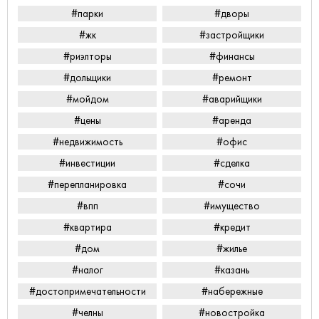
#парки
#дворы
#жк
#застройщики
#риэлторы
#финансы
#дольщики
#ремонт
#мойдом
#аварийщики
#цены
#аренда
#недвижимость
#офис
#инвестиции
#сделка
#перепланировка
#сочи
#впп
#имущество
#квартира
#кредит
#дом
#жилье
#налог
#казань
#достопримечательности
#набережные
#челны
#новостройка