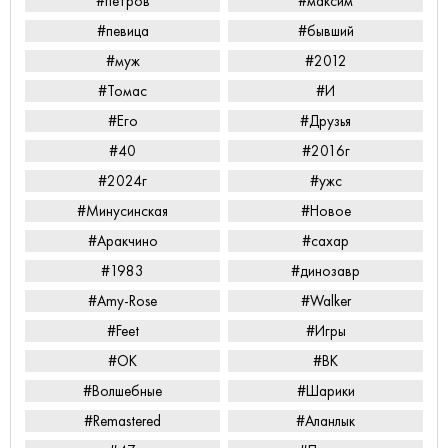
#петров
#максим
#певица
#бывший
#муж
#2012
#Томас
#И
#Его
#Друзья
#40
#2016г
#2024г
#ужс
#Минусинская
#Новое
#Аракчино
#сахар
#1983
#динозавр
#Amy-Rose
#Walker
#Feet
#Игры
#ОК
#ВК
#Волшебные
#Шарики
#Remastered
#Аланлык