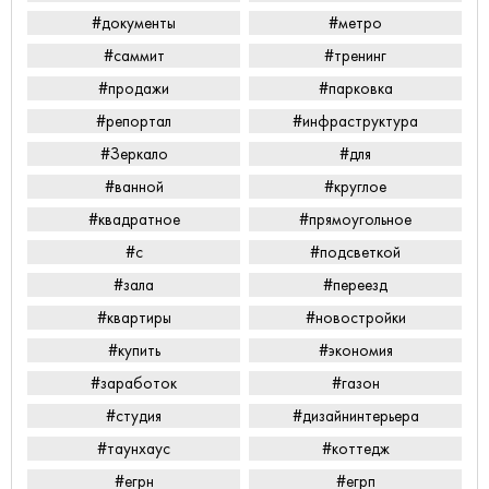
#документы
#метро
#саммит
#тренинг
#продажи
#парковка
#репортал
#инфраструктура
#Зеркало
#для
#ванной
#круглое
#квадратное
#прямоугольное
#с
#подсветкой
#зала
#переезд
#квартиры
#новостройки
#купить
#экономия
#заработок
#газон
#студия
#дизайнинтерьера
#таунхаус
#коттедж
#егрн
#егрп