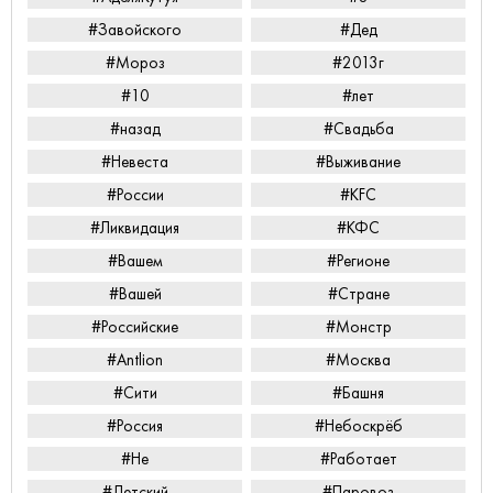
#Завойского
#Дед
#Мороз
#2013г
#10
#лет
#назад
#Свадьба
#Невеста
#Выживание
#России
#KFC
#Ликвидация
#КФС
#Вашем
#Регионе
#Вашей
#Стране
#Российские
#Монстр
#Antlion
#Москва
#Сити
#Башня
#Россия
#Небоскрёб
#Не
#Работает
#Детский
#Паровоз