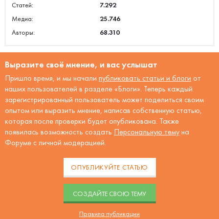
Статей:
7.292
Медиа:
25.746
Авторы:
68.310
Выразите своё мнение, и вас услышат
Пришло время, и мы начали
публиковать статьи и блоги
от
наших пользователей в разделе «Блоги». Теперь каждый
зарегистрированный пользователь может поделиться своим
опытом или выразить мнение, написав собственную статью,
которая после проверки будет опубликована. Также
появилась возможность создать
Персональную тему
на
Форуме с личной модерацией.
ОПУБЛИКУЙТЕ СТАТЬЮ
CОЗДАЙТЕ СВОЮ ТЕМУ
Правила публикации