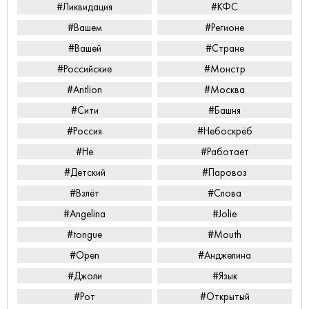
#Ликвидация
#КФС
#Вашем
#Регионе
#Вашей
#Стране
#Российские
#Монстр
#Antlion
#Москва
#Сити
#Башня
#Россия
#Небоскрёб
#Не
#Работает
#Детский
#Паровоз
#Взлёт
#Слова
#Angelina
#Jolie
#tongue
#Mouth
#Open
#Анджелина
#Джоли
#Язык
#Рот
#Открытый