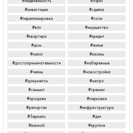
#недвижимость
#офис
#инвестиции
#сделка
#перепланировка
#сочи
#впп
#имущество
#квартира
#кредит
#дом
#жилье
#налог
#казань
#достопримечательности
#набережные
#челны
#новостройка
#документы
#метро
#саммит
#тренинг
#продажи
#парковка
#репортал
#инфраструктура
#Зеркало
#для
#ванной
#круглое