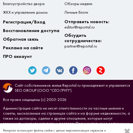
Благоустройство двора
Обзоры недели
ЖКХ и управление домом
Личные блоги
Отправить новость:
Регистрация/Вход
editor@reportal.ru
Восстановление доступа
Обсудить
Обратная связь
сотрудничество:
partner@reportal.ru
Реклама на сайте
ПРО аккаунт
Сайт собственников жилья Reportal.ru принадлежит и управляется
SEO.GROUP (ООО "СЕО.ГРУП").
Все права защищены (с) 2003-2026
Администрация сайта не несет ответственности за частные мнения и
советы, высказанные на страницах сайта и на форуме недвижимости, а
также за договоры, сделки и другие отношения, которые могут
возникнуть между посетителями портала.
Пользовательское соглашение
Репортал использует файлы cookie с целью персонализации сервисов и
Создано в
СЕО.ГРУП