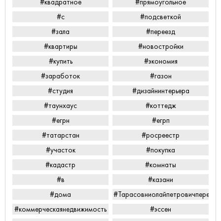
#квадратное
#прямоугольное
#с
#подсветкой
#зала
#переезд
#квартиры
#новостройки
#купить
#экономия
#заработок
#газон
#студия
#дизайнинтерьера
#таунхаус
#коттедж
#егрн
#егрп
#татарстан
#росреестр
#участок
#покупка
#кадастр
#комнаты
#в
#казани
#дома
#Тарасовниолайпетровичперееха
#коммерческаянедвижимость
#эссен