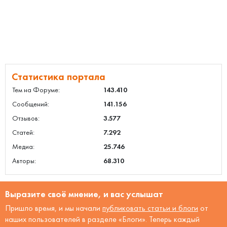
Статистика портала
Тем на Форуме:
143.410
Сообщений:
141.156
Отзывов:
3.577
Статей:
7.292
Медиа:
25.746
Авторы:
68.310
Выразите своё мнение, и вас услышат
Пришло время, и мы начали
публиковать статьи и блоги
от
наших пользователей в разделе «Блоги». Теперь каждый