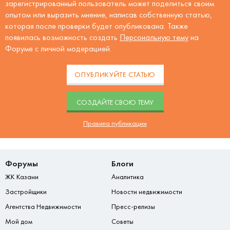
зарегистрированный пользователь может поделиться своим
опытом или выразить мнение, написав собственную статью,
которая после проверки будет опубликована. Также
появилась возможность создать
Персональную тему
на
Форуме с личной модерацией.
ОПУБЛИКУЙТЕ СТАТЬЮ
CОЗДАЙТЕ СВОЮ ТЕМУ
Правила публикации
Форумы
Блоги
ЖК Казани
Аналитика
Застройщики
Новости недвижимости
Агентства Недвижимости
Пресс-релизы
Мой дом
Советы