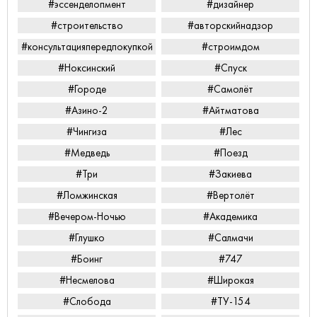
#эссенделопмент
#дизайнер
#строительство
#авторскийнадзор
#консультацияпередпокупкой
#строимдом
#Ноксинский
#Спуск
#Городе
#Самолёт
#Азино-2
#Айтматова
#Чингиза
#Лес
#Медведь
#Поезд
#Три
#Закиева
#Ломжинская
#Вертолёт
#Вечером-Ночью
#Академика
#Глушко
#Салмачи
#Боинг
#747
#Несмелова
#Широкая
#Слобода
#ТУ-154