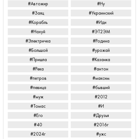
#Автожир
#Ну
#Заяц
#Украинский
#Корабль
#Иди
#Нахуй
#ЭТ2ЭМ
#Электричка
#Родина
#Большой
#урожай
#Пришла
#Казанка
#Река
#антон
#петров
#максим
#певица
#бывший
#муж
#2012
#Томас
#И
#Его
#Друзья
#40
#2016г
#2024г
#ужс