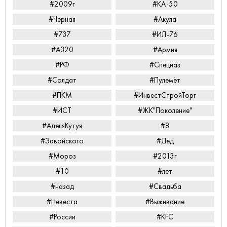
#2009г
#КА-50
#Чёрная
#Акула
#737
#ИЛ-76
#А320
#Армия
#РФ
#Спецназ
#Солдат
#Пулемёт
#ПКМ
#ИнвестСтройТорг
#ИСТ
#ЖК"Поколение"
#АделяКутуя
#8
#Завойского
#Дед
#Мороз
#2013г
#10
#лет
#назад
#Свадьба
#Невеста
#Выживание
#России
#KFC