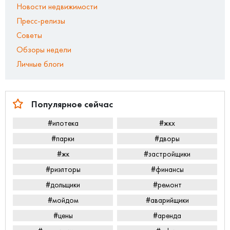
Новости недвижимости
Пресс-релизы
Советы
Обзоры недели
Личные блоги
Популярное сейчас
#ипотека
#жкх
#парки
#дворы
#жк
#застройщики
#риэлторы
#финансы
#дольщики
#ремонт
#мойдом
#аварийщики
#цены
#аренда