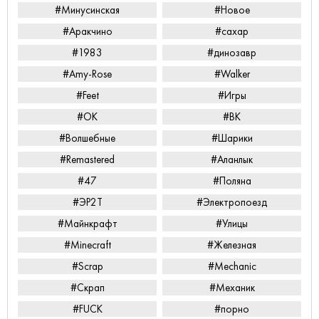
#Минусинская
#Новое
#Аракчино
#сахар
#1983
#динозавр
#Amy-Rose
#Walker
#Feet
#Игры
#ОК
#ВК
#Волшебные
#Шарики
#Remastered
#Аланлык
#47
#Поляна
#ЭР2Т
#Электропоезд
#Майнкрафт
#Улицы
#Minecraft
#Железная
#Scrap
#Mechanic
#Скрап
#Механик
#FUCK
#порно