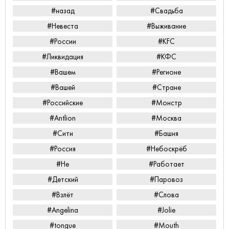
#назад
#Свадьба
#Невеста
#Выживание
#России
#KFC
#Ликвидация
#КФС
#Вашем
#Регионе
#Вашей
#Стране
#Российские
#Монстр
#Antlion
#Москва
#Сити
#Башня
#Россия
#Небоскрёб
#Не
#Работает
#Детский
#Паровоз
#Взлёт
#Слова
#Angelina
#Jolie
#tongue
#Mouth