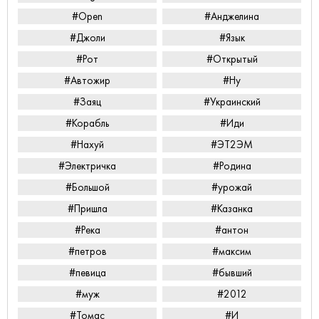
#Open
#Анджелина
#Джоли
#Язык
#Рот
#Открытый
#Автожир
#Ну
#Заяц
#Украинский
#Корабль
#Иди
#Нахуй
#ЭТ2ЭМ
#Электричка
#Родина
#Большой
#урожай
#Пришла
#Казанка
#Река
#антон
#петров
#максим
#певица
#бывший
#муж
#2012
#Томас
#И