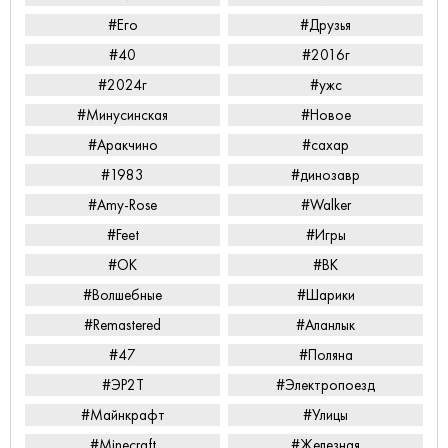
#Его
#Друзья
#40
#2016г
#2024г
#ужс
#Минусинская
#Новое
#Аракчино
#сахар
#1983
#динозавр
#Amy-Rose
#Walker
#Feet
#Игры
#ОК
#ВК
#Волшебные
#Шарики
#Remastered
#Аланлык
#47
#Поляна
#ЭР2Т
#Электропоезд
#Майнкрафт
#Улицы
#Minecraft
#Железная