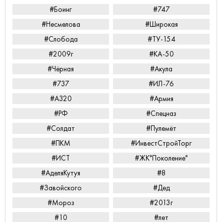
#Боинг
#747
#Несмелова
#Широкая
#Слобода
#ТУ-154
#2009г
#КА-50
#Чёрная
#Акула
#737
#ИЛ-76
#А320
#Армия
#РФ
#Спецназ
#Солдат
#Пулемёт
#ПКМ
#ИнвестСтройТорг
#ИСТ
#ЖК"Поколение"
#АделяКутуя
#8
#Завойского
#Дед
#Мороз
#2013г
#10
#лет