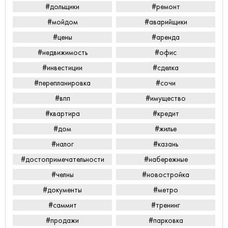
#дольщики
#ремонт
#мойдом
#аварийщики
#цены
#аренда
#недвижимость
#офис
#инвестиции
#сделка
#перепланировка
#сочи
#впп
#имущество
#квартира
#кредит
#дом
#жилье
#налог
#казань
#достопримечательности
#набережные
#челны
#новостройка
#документы
#метро
#саммит
#тренинг
#продажи
#парковка