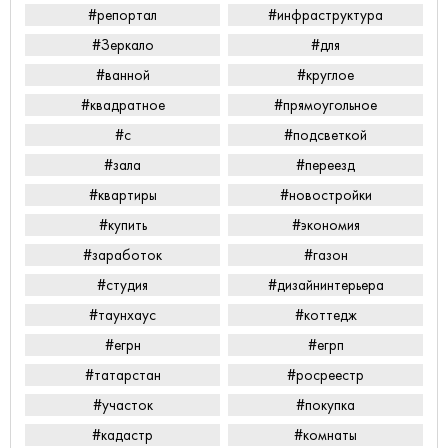
#репортал
#инфраструктура
#Зеркало
#для
#ванной
#круглое
#квадратное
#прямоугольное
#с
#подсветкой
#зала
#переезд
#квартиры
#новостройки
#купить
#экономия
#заработок
#газон
#студия
#дизайнинтерьера
#таунхаус
#коттедж
#егрн
#егрп
#татарстан
#росреестр
#участок
#покупка
#кадастр
#комнаты