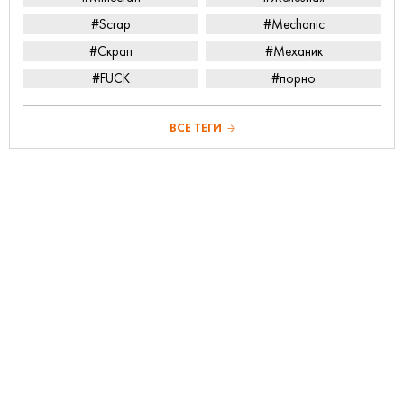
#Scrap
#Mechanic
#Скрап
#Механик
#FUCK
#порно
ВСЕ ТЕГИ