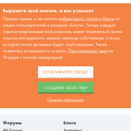
Выразите своё мнение, и вас услышат
Пришло время, и мы начали
публиковать статьи и блоги
от
наших пользователей в разделе «Блоги». Теперь каждый
зарегистрированный пользователь может поделиться своим
опытом или выразить мнение, написав собственную статью,
которая после проверки будет опубликована. Также
появилась возможность создать
Персональную тему
на
Форуме с личной модерацией.
ОПУБЛИКУЙТЕ СТАТЬЮ
CОЗДАЙТЕ СВОЮ ТЕМУ
Правила публикации
Форумы
Блоги
ЖК Казани
Аналитика