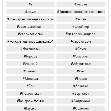
#в
#казани
#дома
#Тарасовниолайпетровичперееха
#коммерческаянедвижимость
#эссен
#эссенделопмент
#дизайнер
#строительство
#авторскийнадзор
#консультацияпередпокупкой
#строимдом
#Ноксинский
#Спуск
#Городе
#Самолёт
#Азино-2
#Айтматова
#Чингиза
#Лес
#Медведь
#Поезд
#Три
#Закиева
#Ломжинская
#Вертолёт
#Вечером-Ночью
#Академика
#Глушко
#Салмачи