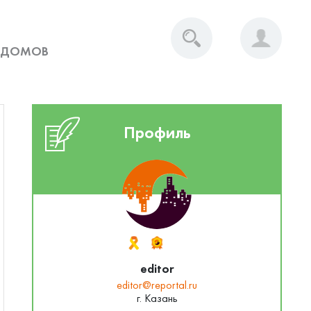
 ДОМОВ
Профиль
editor
editor@reportal.ru
г. Казань