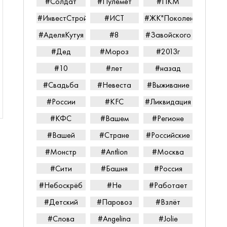
#Солдат
#Пулемёт
#ПКМ
#ИнвестСтройТорг
#ИСТ
#ЖК"Поколение"
#АделяКутуя
#8
#Завойского
#Дед
#Мороз
#2013г
#10
#лет
#назад
#Свадьба
#Невеста
#Выживание
#России
#KFC
#Ликвидация
#КФС
#Вашем
#Регионе
#Вашей
#Стране
#Российские
#Монстр
#Antlion
#Москва
#Сити
#Башня
#Россия
#Небоскрёб
#Не
#Работает
#Детский
#Паровоз
#Взлёт
#Слова
#Angelina
#Jolie