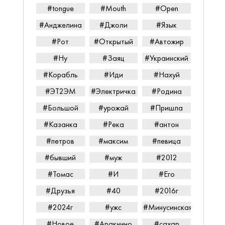
#tongue
#Mouth
#Open
#Анджелина
#Джоли
#Язык
#Рот
#Открытый
#Автожир
#Ну
#Заяц
#Украинский
#Корабль
#Иди
#Нахуй
#ЭТ2ЭМ
#Электричка
#Родина
#Большой
#урожай
#Пришла
#Казанка
#Река
#антон
#петров
#максим
#певица
#бывший
#муж
#2012
#Томас
#И
#Его
#Друзья
#40
#2016г
#2024г
#ужс
#Минусинская
#Новое
#Аракчино
#сахар