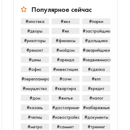
Популярное сейчас
#ипотека
#жкх
#парки
#дворы
#жк
#застройщики
#риэлторы
#финансы
#дольщики
#ремонт
#мойдом
#аварийщики
#цены
#аренда
#недвижимость
#офис
#инвестиции
#сделка
#перепланировка
#сочи
#впп
#имущество
#квартира
#кредит
#дом
#жилье
#налог
#казань
#достопримечательности
#набережные
#челны
#новостройка
#документы
#метро
#саммит
#тренинг