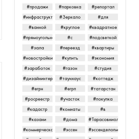
#продажи
#парковка
#репортал
#инфраструктура
#Зеркало
#для
#ванной
#круглое
#квадратное
#прямоугольное
#с
#подсветкой
#зала
#переезд
#квартиры
#новостройки
#купить
#экономия
#заработок
#газон
#студия
#дизайнинтерьера
#таунхаус
#коттедж
#егрн
#егрп
#татарстан
#росреестр
#участок
#покупка
#кадастр
#комнаты
#в
#казани
#дома
#Тарасовниолайпетров
#коммерческаянедвижимость
#эссен
#эссенделопмент