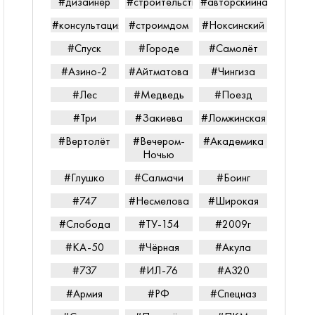
#дизайнер
#строительство
#авторскийнадзор
#консультацияпередпокупкой
#строимдом
#Ноксинский
#Спуск
#Городе
#Самолёт
#Азино-2
#Айтматова
#Чингиза
#Лес
#Медведь
#Поезд
#Три
#Закиева
#Ломжинская
#Вертолёт
#Вечером-
#Академика
Ночью
#Глушко
#Салмачи
#Боинг
#747
#Несмелова
#Широкая
#Слобода
#ТУ-154
#2009г
#КА-50
#Чёрная
#Акула
#737
#ИЛ-76
#А320
#Армия
#РФ
#Спецназ