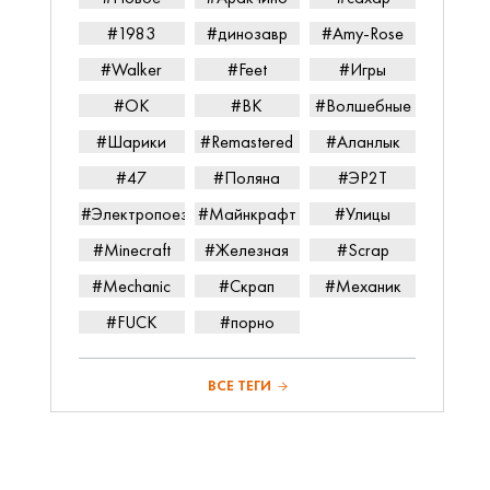
#1983
#динозавр
#Amy-Rose
#Walker
#Feet
#Игры
#ОК
#ВК
#Волшебные
#Шарики
#Remastered
#Аланлык
#47
#Поляна
#ЭР2Т
#Электропоезд
#Майнкрафт
#Улицы
#Minecraft
#Железная
#Scrap
#Mechanic
#Скрап
#Механик
#FUCK
#порно
ВСЕ ТЕГИ