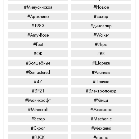
#Минусинская
#Новое
#Аракчино
#сахар
#1983
#динозавр
#Amy-Rose
#Walker
#Feet
#Игры
#ОК
#ВК
#Волшебные
#Шарики
#Remastered
#Аланлык
#47
#Поляна
#ЭР2Т
#Электропоезд
#Майнкрафт
#Улицы
#Minecraft
#Железная
#Scrap
#Mechanic
#Скрап
#Механик
#FUCK
#порно