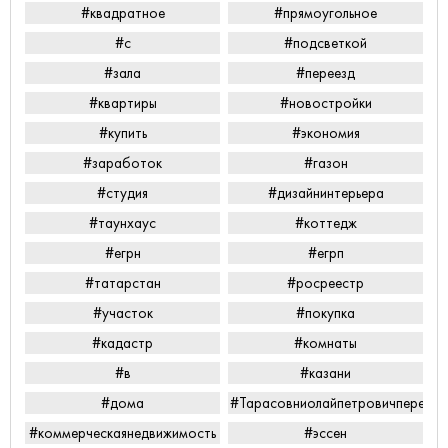
#квадратное
#прямоугольное
#с
#подсветкой
#зала
#переезд
#квартиры
#новостройки
#купить
#экономия
#заработок
#газон
#студия
#дизайнинтерьера
#таунхаус
#коттедж
#егрн
#егрп
#татарстан
#росреестр
#участок
#покупка
#кадастр
#комнаты
#в
#казани
#дома
#Тарасовниолайпетровичперееха
#коммерческаянедвижимость
#эссен