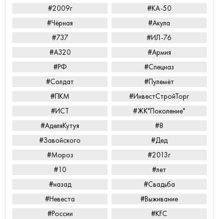
#2009г
#КА-50
#Чёрная
#Акула
#737
#ИЛ-76
#А320
#Армия
#РФ
#Спецназ
#Солдат
#Пулемёт
#ПКМ
#ИнвестСтройТорг
#ИСТ
#ЖК"Поколение"
#АделяКутуя
#8
#Завойского
#Дед
#Мороз
#2013г
#10
#лет
#назад
#Свадьба
#Невеста
#Выживание
#России
#KFC