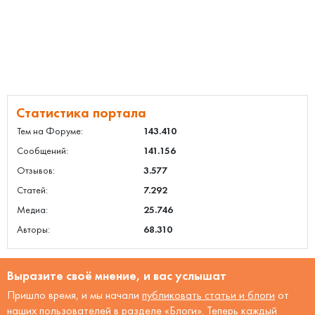
Статистика портала
Тем на Форуме:
143.410
Сообщений:
141.156
Отзывов:
3.577
Статей:
7.292
Медиа:
25.746
Авторы:
68.310
Выразите своё мнение, и вас услышат
Пришло время, и мы начали
публиковать статьи и блоги
от
наших пользователей в разделе «Блоги». Теперь каждый