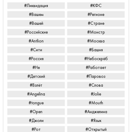
#Ликвидация
#КФС
#Вашем
#Регионе
#Вашей
#Стране
#Российские
#Монстр
#Antlion
#Москва
#Сити
#Башня
#Россия
#Небоскрёб
#Не
#Работает
#Детский
#Паровоз
#Взлёт
#Слова
#Angelina
#Jolie
#tongue
#Mouth
#Open
#Анджелина
#Джоли
#Язык
#Рот
#Открытый