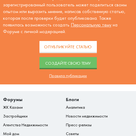
зарегистрированный пользователь может поделиться своим
опытом или выразить мнение, написав собственную статью,
которая после проверки будет опубликована. Также
появилась возможность создать
Персональную тему
на
Форуме с личной модерацией.
ОПУБЛИКУЙТЕ СТАТЬЮ
CОЗДАЙТЕ СВОЮ ТЕМУ
Правила публикации
Форумы
Блоги
ЖК Казани
Аналитика
Застройщики
Новости недвижимости
Агентства Недвижимости
Пресс-релизы
Мой дом
Советы