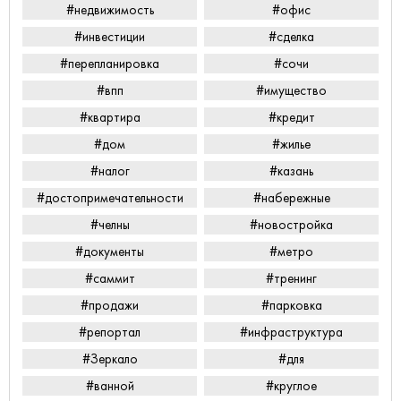
#недвижимость
#офис
#инвестиции
#сделка
#перепланировка
#сочи
#впп
#имущество
#квартира
#кредит
#дом
#жилье
#налог
#казань
#достопримечательности
#набережные
#челны
#новостройка
#документы
#метро
#саммит
#тренинг
#продажи
#парковка
#репортал
#инфраструктура
#Зеркало
#для
#ванной
#круглое