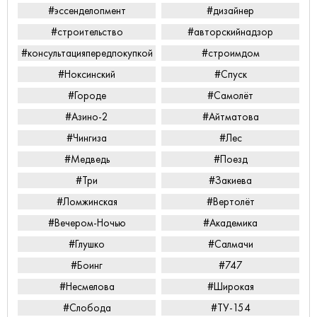
#эссенделопмент
#дизайнер
#строительство
#авторскийнадзор
#консультацияпередпокупкой
#строимдом
#Ноксинский
#Спуск
#Городе
#Самолёт
#Азино-2
#Айтматова
#Чингиза
#Лес
#Медведь
#Поезд
#Три
#Закиева
#Ломжинская
#Вертолёт
#Вечером-Ночью
#Академика
#Глушко
#Салмачи
#Боинг
#747
#Несмелова
#Широкая
#Слобода
#ТУ-154