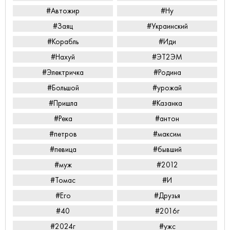
#Автожир
#Ну
#Заяц
#Украинский
#Корабль
#Иди
#Нахуй
#ЭТ2ЭМ
#Электричка
#Родина
#Большой
#урожай
#Пришла
#Казанка
#Река
#антон
#петров
#максим
#певица
#бывший
#муж
#2012
#Томас
#И
#Его
#Друзья
#40
#2016г
#2024г
#ужс