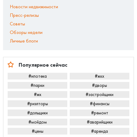
Новости недвижимости
Пресс-релизы
Советы
Обзоры недели
Личные блоги
Популярное сейчас
#ипотека
#жкх
#парки
#дворы
#жк
#застройщики
#риэлторы
#финансы
#дольщики
#ремонт
#мойдом
#аварийщики
#цены
#аренда