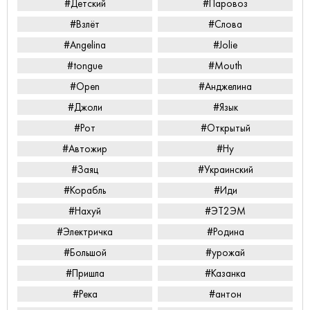
#Детский
#Паровоз
#Взлёт
#Слова
#Angelina
#Jolie
#tongue
#Mouth
#Open
#Анджелина
#Джоли
#Язык
#Рот
#Открытый
#Автожир
#Ну
#Заяц
#Украинский
#Корабль
#Иди
#Нахуй
#ЭТ2ЭМ
#Электричка
#Родина
#Большой
#урожай
#Пришла
#Казанка
#Река
#антон