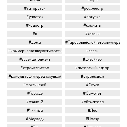
#татарстан
#росреестр
#участок
#покупка
#кадастр
#комнаты
#в
#казани
#дома
#Тарасовниолайпетровичперееха
#коммерческаянедвижимость
#эссен
#эссенделопмент
#дизайнер
#строительство
#авторскийнадзор
#консультацияпередпокупкой
#строимдом
#Ноксинский
#Спуск
#Городе
#Самолёт
#Азино-2
#Айтматова
#Чингиза
#Лес
#Медведь
#Поезд