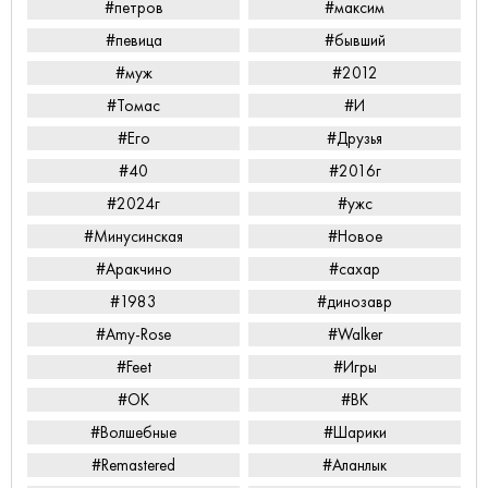
#петров
#максим
#певица
#бывший
#муж
#2012
#Томас
#И
#Его
#Друзья
#40
#2016г
#2024г
#ужс
#Минусинская
#Новое
#Аракчино
#сахар
#1983
#динозавр
#Amy-Rose
#Walker
#Feet
#Игры
#ОК
#ВК
#Волшебные
#Шарики
#Remastered
#Аланлык