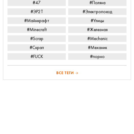
#47
#Поляна
#ЭР2Т
#Электропоезд
#Майнкрафт
#Улицы
#Minecraft
#Железная
#Scrap
#Mechanic
#Скрап
#Механик
#FUCK
#порно
ВСЕ ТЕГИ