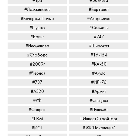
#Три
#Закиева
#Ломжинская
#Вертолёт
#Вечером-Ночью
#Академика
#Глушко
#Салмачи
#Боинг
#747
#Несмелова
#Широкая
#Слобода
#ТУ-154
#2009г
#КА-50
#Чёрная
#Акула
#737
#ИЛ-76
#А320
#Армия
#РФ
#Спецназ
#Солдат
#Пулемёт
#ПКМ
#ИнвестСтройТорг
#ИСТ
#ЖК"Поколение"