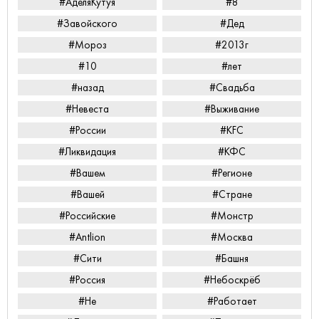
#АделяКутуя
#8
#Завойского
#Дед
#Мороз
#2013г
#10
#лет
#назад
#Свадьба
#Невеста
#Выживание
#России
#KFC
#Ликвидация
#КФС
#Вашем
#Регионе
#Вашей
#Стране
#Российские
#Монстр
#Antlion
#Москва
#Сити
#Башня
#Россия
#Небоскрёб
#Не
#Работает