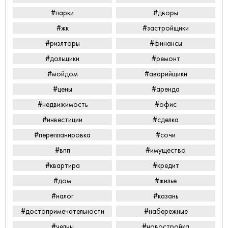
#парки
#дворы
#жк
#застройщики
#риэлторы
#финансы
#дольщики
#ремонт
#мойдом
#аварийщики
#цены
#аренда
#недвижимость
#офис
#инвестиции
#сделка
#перепланировка
#сочи
#впп
#имущество
#квартира
#кредит
#дом
#жилье
#налог
#казань
#достопримечательности
#набережные
#челны
#новостройка