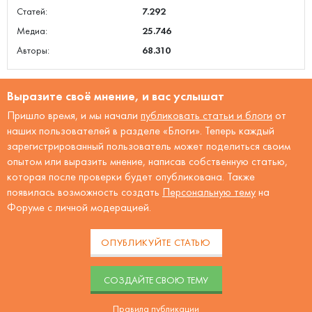
Статей:
7.292
Медиа:
25.746
Авторы:
68.310
Выразите своё мнение, и вас услышат
Пришло время, и мы начали
публиковать статьи и блоги
от
наших пользователей в разделе «Блоги». Теперь каждый
зарегистрированный пользователь может поделиться своим
опытом или выразить мнение, написав собственную статью,
которая после проверки будет опубликована. Также
появилась возможность создать
Персональную тему
на
Форуме с личной модерацией.
ОПУБЛИКУЙТЕ СТАТЬЮ
CОЗДАЙТЕ СВОЮ ТЕМУ
Правила публикации