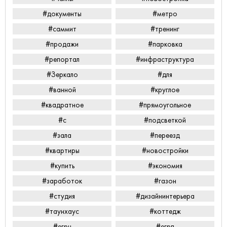
#документы
#метро
#саммит
#тренинг
#продажи
#парковка
#репортал
#инфраструктура
#Зеркало
#для
#ванной
#круглое
#квадратное
#прямоугольное
#с
#подсветкой
#зала
#переезд
#квартиры
#новостройки
#купить
#экономия
#заработок
#газон
#студия
#дизайнинтерьера
#таунхаус
#коттедж
#егрн
#егрп