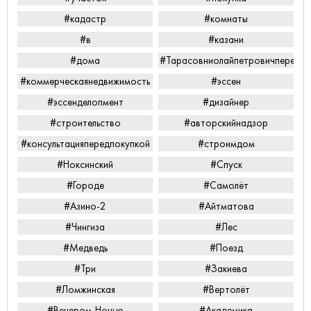
#кадастр
#комнаты
#в
#казани
#дома
#Тарасовниолайпетровичперееха
#коммерческаянедвижимость
#эссен
#эссенделопмент
#дизайнер
#строительство
#авторскийнадзор
#консультацияпередпокупкой
#строимдом
#Ноксинский
#Спуск
#Городе
#Самолёт
#Азино-2
#Айтматова
#Чингиза
#Лес
#Медведь
#Поезд
#Три
#Закиева
#Ломжинская
#Вертолёт
#Вечером-Ночью
#Академика