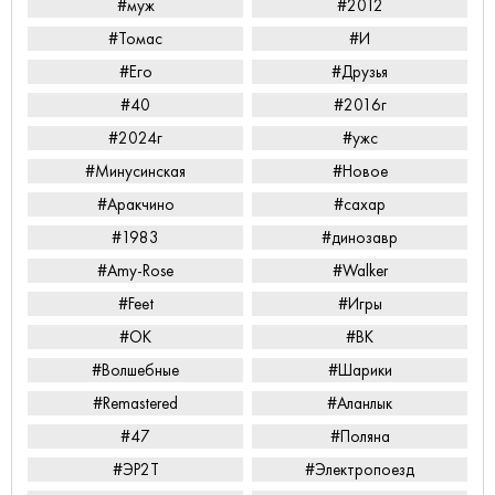
#муж
#2012
#Томас
#И
#Его
#Друзья
#40
#2016г
#2024г
#ужс
#Минусинская
#Новое
#Аракчино
#сахар
#1983
#динозавр
#Amy-Rose
#Walker
#Feet
#Игры
#ОК
#ВК
#Волшебные
#Шарики
#Remastered
#Аланлык
#47
#Поляна
#ЭР2Т
#Электропоезд