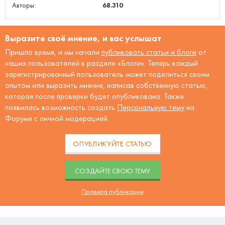
Авторы:
68.310
Выразите своё мнение, и вас услышат
Пришло время, и мы начали
публиковать статьи и блоги
от
наших пользователей в разделе «Блоги». Теперь каждый
зарегистрированный пользователь может поделиться своим
опытом или выразить мнение, написав собственную статью,
которая после проверки будет опубликована. Также
появилась возможность создать
Персональную тему
на
Форуме с личной модерацией.
ОПУБЛИКУЙТЕ СТАТЬЮ
CОЗДАЙТЕ СВОЮ ТЕМУ
Правила публикации