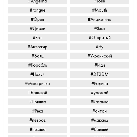
#Angelina
#Jolie
#tongue
#Mouth
#Open
#Анджелина
#Джоли
#Язык
#Рот
#Открытый
#Автожир
#Ну
#Заяц
#Украинский
#Корабль
#Иди
#Нахуй
#ЭТ2ЭМ
#Электричка
#Родина
#Большой
#урожай
#Пришла
#Казанка
#Река
#антон
#петров
#максим
#певица
#бывший