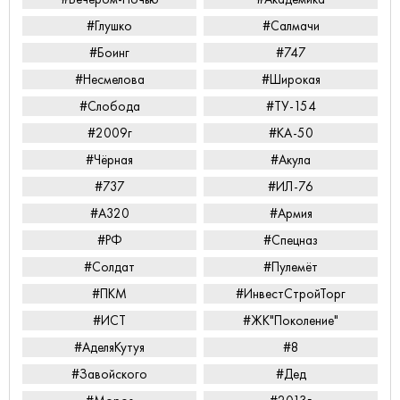
#Глушко
#Салмачи
#Боинг
#747
#Несмелова
#Широкая
#Слобода
#ТУ-154
#2009г
#КА-50
#Чёрная
#Акула
#737
#ИЛ-76
#А320
#Армия
#РФ
#Спецназ
#Солдат
#Пулемёт
#ПКМ
#ИнвестСтройТорг
#ИСТ
#ЖК"Поколение"
#АделяКутуя
#8
#Завойского
#Дед