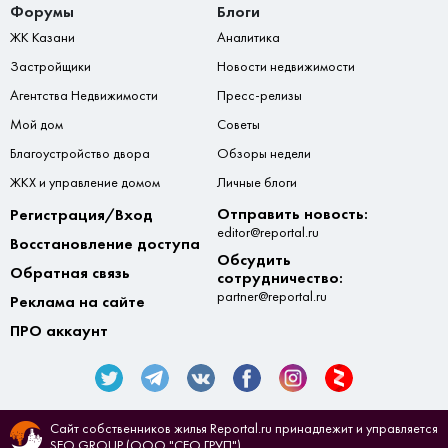
Форумы
Блоги
ЖК Казани
Аналитика
Застройщики
Новости недвижимости
Агентства Недвижимости
Пресс-релизы
Мой дом
Советы
Благоустройство двора
Обзоры недели
ЖКХ и управление домом
Личные блоги
Отправить новость:
Регистрация/Вход
editor@reportal.ru
Восстановление доступа
Обсудить
Обратная связь
сотрудничество:
partner@reportal.ru
Реклама на сайте
ПРО аккаунт
Сайт собственников жилья Reportal.ru принадлежит и управляется
SEO.GROUP (ООО "СЕО.ГРУП").