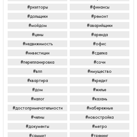
#риэлторы
#финансы
#дольщики
#ремонт
#мойдом
#аварийщики
#цены
#аренда
#недвижимость
#офис
#инвестиции
#сделка
#перепланировка
#сочи
#впп
#имущество
#квартира
#кредит
#дом
#жилье
#налог
#казань
#достопримечательности
#набережные
#челны
#новостройка
#документы
#метро
#саммит
#тренинг