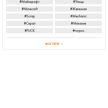
#Майнкрафт
#Улицы
#Minecraft
#Железная
#Scrap
#Mechanic
#Скрап
#Механик
#FUCK
#порно
ВСЕ ТЕГИ