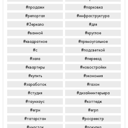
#продажи
#парковка
#репортал
#инфраструктура
#Зеркало
#для
#ванной
#круглое
#квадратное
#прямоугольное
#с
#подсветкой
#зала
#переезд
#квартиры
#новостройки
#купить
#экономия
#заработок
#газон
#студия
#дизайнинтерьера
#таунхаус
#коттедж
#егрн
#егрп
#татарстан
#росреестр
#участок
#покупка