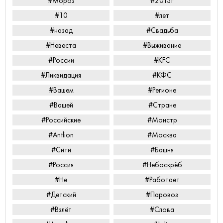
#Мороз
#2013г
#10
#лет
#назад
#Свадьба
#Невеста
#Выживание
#России
#KFC
#Ликвидация
#КФС
#Вашем
#Регионе
#Вашей
#Стране
#Российские
#Монстр
#Antlion
#Москва
#Сити
#Башня
#Россия
#Небоскрёб
#Не
#Работает
#Детский
#Паровоз
#Взлёт
#Слова