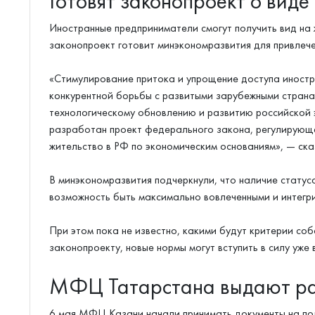
Готовят законопроект о виде
Иностранные предприниматели смогут получить вид на 
законопроект готовит минэкономразвития для привлече
«Стимулирование притока и упрощение доступа иностр
конкурентной борьбы с развитыми зарубежными страна
технологическому обновлению и развитию российской э
разработан проект федерального закона, регулирующ
жительство в РФ по экономическим основаниям», — ска
В минэкономразвития подчеркнули, что наличие статус
возможность быть максимально вовлеченными и интегр
При этом пока не известно, какими будут критерии соб
законопроекту, новые нормы могут вступить в силу уже 
МФЦ Татарстана выдают р
6 мая МФЦ Казани начали принимать документы на пол