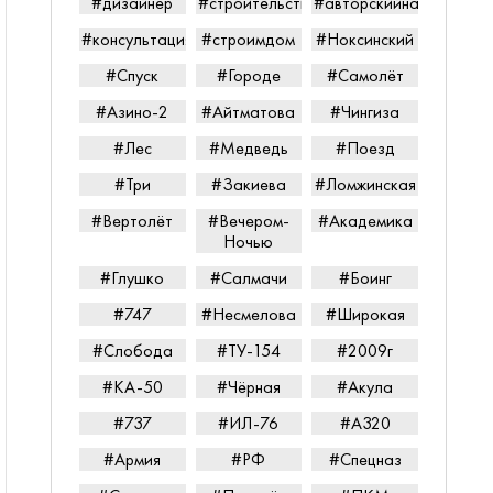
#дизайнер
#строительство
#авторскийнадзор
#консультацияпередпокупкой
#строимдом
#Ноксинский
#Спуск
#Городе
#Самолёт
#Азино-2
#Айтматова
#Чингиза
#Лес
#Медведь
#Поезд
#Три
#Закиева
#Ломжинская
#Вертолёт
#Вечером-
#Академика
Ночью
#Глушко
#Салмачи
#Боинг
#747
#Несмелова
#Широкая
#Слобода
#ТУ-154
#2009г
#КА-50
#Чёрная
#Акула
#737
#ИЛ-76
#А320
#Армия
#РФ
#Спецназ