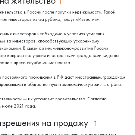
 на жительство
↑
жительство в России после покупки недвижимости. Такой
ния инвесторов из-за рубежа, пишут «Известия».
анных инвесторов необходимо в условиях усиления
ми за инвесторов, способствующих ускоренному
кономики. В связи с этим минэкономразвития России
его вопросы получения иностранными гражданами вида на
зали в пресс-службе министерства.
а постоянного проживания в РФ даст иностранным гражданам
ированными в общественную и экономическую жизнь страны.
ственности — их установит правительство. Согласно
в июле 2021 года.
азрешения на продажу
↑
учение предварительного разрешения органов опеки на