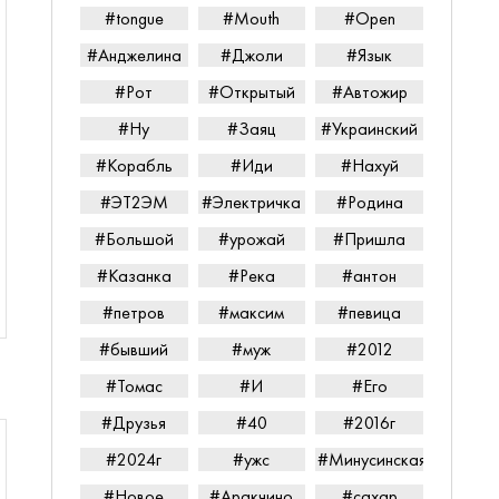
#tongue
#Mouth
#Open
#Анджелина
#Джоли
#Язык
#Рот
#Открытый
#Автожир
#Ну
#Заяц
#Украинский
#Корабль
#Иди
#Нахуй
#ЭТ2ЭМ
#Электричка
#Родина
#Большой
#урожай
#Пришла
#Казанка
#Река
#антон
#петров
#максим
#певица
#бывший
#муж
#2012
#Томас
#И
#Его
#Друзья
#40
#2016г
#2024г
#ужс
#Минусинская
#Новое
#Аракчино
#сахар