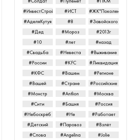
#Солдат
#Пулемёт
#ПКМ
#ИнвестСтройТорг
#ИСТ
#ЖК"Поколение"
#АделяКутуя
#8
#Завойского
#Дед
#Мороз
#2013г
#10
#лет
#назад
#Свадьба
#Невеста
#Выживание
#России
#KFC
#Ликвидация
#КФС
#Вашем
#Регионе
#Вашей
#Стране
#Российские
#Монстр
#Antlion
#Москва
#Сити
#Башня
#Россия
#Небоскрёб
#Не
#Работает
#Детский
#Паровоз
#Взлёт
#Слова
#Angelina
#Jolie