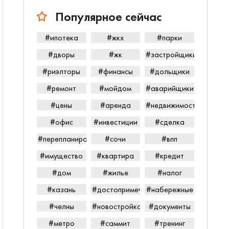
Популярное сейчас
#ипотека
#жкх
#парки
#дворы
#жк
#застройщики
#риэлторы
#финансы
#дольщики
#ремонт
#мойдом
#аварийщики
#цены
#аренда
#недвижимость
#офис
#инвестиции
#сделка
#перепланировка
#сочи
#впп
#имущество
#квартира
#кредит
#дом
#жилье
#налог
#казань
#достопримечательности
#набережные
#челны
#новостройка
#документы
#метро
#саммит
#тренинг