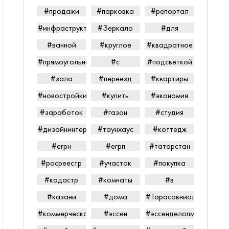
#продажи
#парковка
#репортал
#инфраструктура
#Зеркало
#для
#ванной
#круглое
#квадратное
#прямоугольное
#с
#подсветкой
#зала
#переезд
#квартиры
#новостройки
#купить
#экономия
#заработок
#газон
#студия
#дизайнинтерьера
#таунхаус
#коттедж
#егрн
#егрп
#татарстан
#росреестр
#участок
#покупка
#кадастр
#комнаты
#в
#казани
#дома
#Тарасовниолайпетров
#коммерческаянедвижимость
#эссен
#эссенделопмент