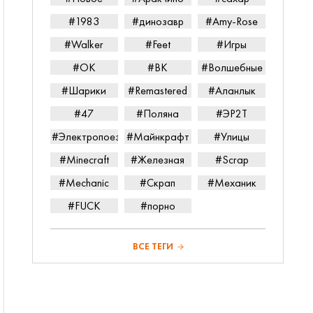
#1983
#динозавр
#Amy-Rose
#Walker
#Feet
#Игры
#ОК
#ВК
#Волшебные
#Шарики
#Remastered
#Аланлык
#47
#Поляна
#ЭР2Т
#Электропоезд
#Майнкрафт
#Улицы
#Minecraft
#Железная
#Scrap
#Mechanic
#Скрап
#Механик
#FUCK
#порно
ВСЕ ТЕГИ