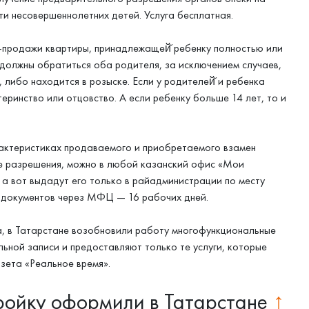
и несовершеннолетних детей. Услуга бесплатная.
-продажи квартиры, принадлежащей̆ ребенку полностью или
 должны обратиться оба родителя, за исключением случаев,
 либо находится в розыске. Если у родителей̆ и ребенка
ринство или отцовство. А если ребенку больше 14 лет, то и
рактеристиках продаваемого и приобретаемого взамен
е разрешения, можно в любой казанский офис «Мои
а вот выдадут его только в райадминистрации по месту
 документов через МФЦ — 16 рабочих дней.
а, в Татарстане возобновили работу многофункциональные
льной записи и предоставляют только те услуги, которые
азета «Реальное время».
ройку оформили в Татарстане
↑