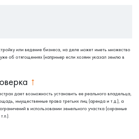
стройку или ведение бизнеса, на деле может иметь множество
 уже об отягощениях (например если хозяин указал землю в
роверка
↑
естрах дает возможность установить ее реального владельца,
щадь, имущественные права третьих лиц (аренда и т.д.), а
ограничений в использовании земельного участка (охранные
.п.).