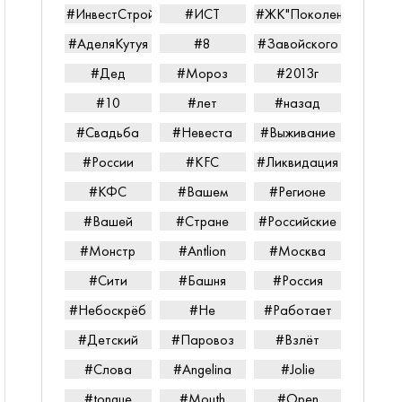
#ИнвестСтройТорг
#ИСТ
#ЖК"Поколение"
#АделяКутуя
#8
#Завойского
#Дед
#Мороз
#2013г
#10
#лет
#назад
#Свадьба
#Невеста
#Выживание
#России
#KFC
#Ликвидация
#КФС
#Вашем
#Регионе
#Вашей
#Стране
#Российские
#Монстр
#Antlion
#Москва
#Сити
#Башня
#Россия
#Небоскрёб
#Не
#Работает
#Детский
#Паровоз
#Взлёт
#Слова
#Angelina
#Jolie
#tongue
#Mouth
#Open