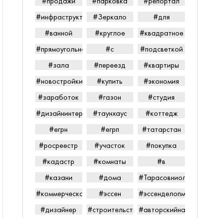
#продажи
#парковка
#репортал
#инфраструктура
#Зеркало
#для
#ванной
#круглое
#квадратное
#прямоугольное
#с
#подсветкой
#зала
#переезд
#квартиры
#новостройки
#купить
#экономия
#заработок
#газон
#студия
#дизайнинтерьера
#таунхаус
#коттедж
#егрн
#егрп
#татарстан
#росреестр
#участок
#покупка
#кадастр
#комнаты
#в
#казани
#дома
#Тарасовниолайпетров
#коммерческаянедвижимость
#эссен
#эссенделопмент
#дизайнер
#строительство
#авторскийнадзор