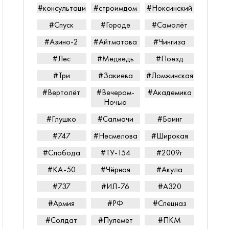
#консультацияпередпокупкой
#строимдом
#Ноксинский
#Спуск
#Городе
#Самолёт
#Азино-2
#Айтматова
#Чингиза
#Лес
#Медведь
#Поезд
#Три
#Закиева
#Ломжинская
#Вертолёт
#Вечером-
#Академика
Ночью
#Глушко
#Салмачи
#Боинг
#747
#Несмелова
#Широкая
#Слобода
#ТУ-154
#2009г
#КА-50
#Чёрная
#Акула
#737
#ИЛ-76
#А320
#Армия
#РФ
#Спецназ
#Солдат
#Пулемёт
#ПКМ