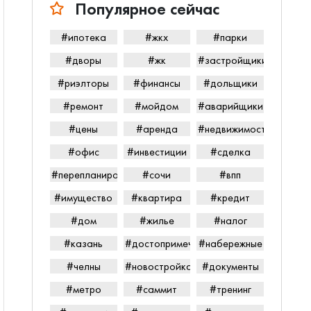
Популярное сейчас
#ипотека
#жкх
#парки
#дворы
#жк
#застройщики
#риэлторы
#финансы
#дольщики
#ремонт
#мойдом
#аварийщики
#цены
#аренда
#недвижимость
#офис
#инвестиции
#сделка
#перепланировка
#сочи
#впп
#имущество
#квартира
#кредит
#дом
#жилье
#налог
#казань
#достопримечательности
#набережные
#челны
#новостройка
#документы
#метро
#саммит
#тренинг