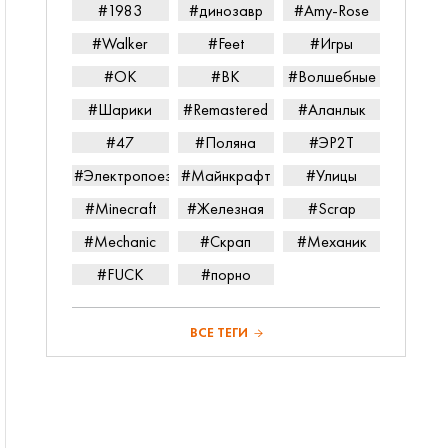
#1983
#динозавр
#Amy-Rose
#Walker
#Feet
#Игры
#ОК
#ВК
#Волшебные
#Шарики
#Remastered
#Аланлык
#47
#Поляна
#ЭР2Т
#Электропоезд
#Майнкрафт
#Улицы
#Minecraft
#Железная
#Scrap
#Mechanic
#Скрап
#Механик
#FUCK
#порно
ВСЕ ТЕГИ