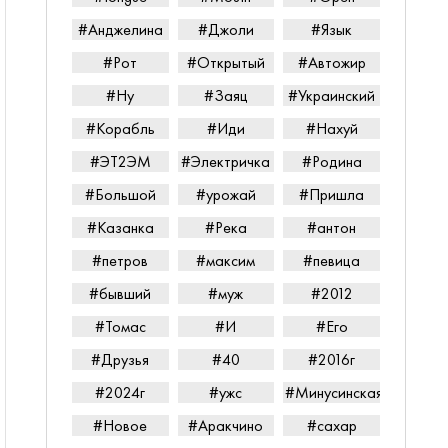
#Анджелина
#Джоли
#Язык
#Рот
#Открытый
#Автожир
#Ну
#Заяц
#Украинский
#Корабль
#Иди
#Нахуй
#ЭТ2ЭМ
#Электричка
#Родина
#Большой
#урожай
#Пришла
#Казанка
#Река
#антон
#петров
#максим
#певица
#бывший
#муж
#2012
#Томас
#И
#Его
#Друзья
#40
#2016г
#2024г
#ужс
#Минусинская
#Новое
#Аракчино
#сахар