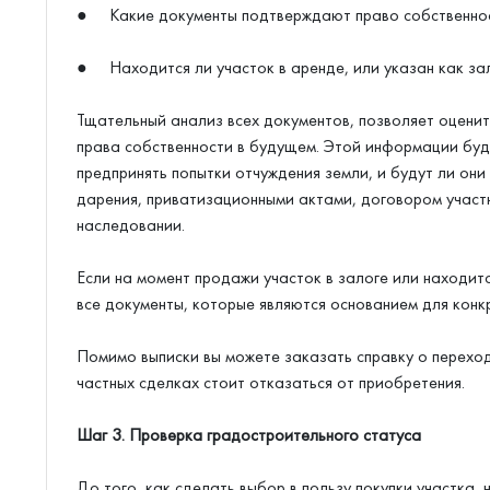
● Какие документы подтверждают право собственност
● Находится ли участок в аренде, или указан как за
Тщательный анализ всех документов, позволяет оценит
права собственности в будущем. Этой информации буде
предпринять попытки отчуждения земли, и будут ли он
дарения, приватизационными актами, договором участ
наследовании.
Если на момент продажи участок в залоге или находит
все документы, которые являются основанием для конк
Помимо выписки вы можете заказать справку о переходе
частных сделках стоит отказаться от приобретения.
Шаг 3. Проверка градостроительного статуса
До того, как сделать выбор в пользу покупки участка