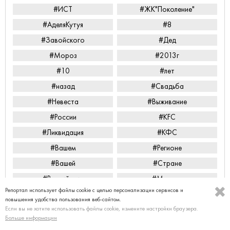
#ИСТ
#ЖК"Поколение"
#АделяКутуя
#8
#Завойского
#Дед
#Мороз
#2013г
#10
#лет
#назад
#Свадьба
#Невеста
#Выживание
#России
#KFC
#Ликвидация
#КФС
#Вашем
#Регионе
#Вашей
#Стране
#Российские
#Монстр
Репортал использует файлы cookie с целью персонализации сервисов и
#Antlion
#Москва
повышения удобства пользования веб-сайтом.
Если вы не хотите использовать файлы cookie, измените настройки браузера.
#Сити
#Башня
Больше информации
#Россия
#Небоскрёб