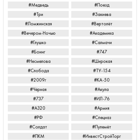
#Медведь
#Поезд
#Три
#Закиева
#Ломжинская
#Вертолёт
#Вечером-Ночью
#Академика
#Глушко
#Салмачи
#Боинг
#747
#Несмелова
#Широкая
#Слобода
#ТУ-154
#2009г
#КА-50
#Чёрная
#Акула
#737
#ИЛ-76
#А320
#Армия
#РФ
#Спецназ
#Солдат
#Пулемёт
#ПКМ
#ИнвестСтройТорг