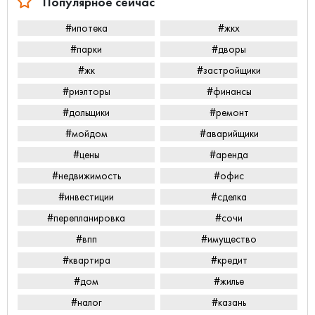
Популярное сейчас
#ипотека
#жкх
#парки
#дворы
#жк
#застройщики
#риэлторы
#финансы
#дольщики
#ремонт
#мойдом
#аварийщики
#цены
#аренда
#недвижимость
#офис
#инвестиции
#сделка
#перепланировка
#сочи
#впп
#имущество
#квартира
#кредит
#дом
#жилье
#налог
#казань