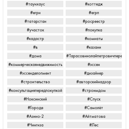
#таунхаус
#коттедж
#егрн
#егрп
#татарстан
#росреестр
#участок
#покупка
#кадастр
#комнаты
#в
#казани
#дома
#Тарасовниолайпетровичперееха
#коммерческаянедвижимость
#эссен
#эссенделопмент
#дизайнер
#строительство
#авторскийнадзор
#консультацияпередпокупкой
#строимдом
#Ноксинский
#Спуск
#Городе
#Самолёт
#Азино-2
#Айтматова
#Чингиза
#Лес