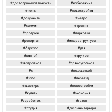
#достопримечательности
#набережные
#челны
#новостройка
#документы
#метро
#саммит
#тренинг
#продажи
#парковка
#репортал
#инфраструктура
#Зеркало
#для
#ванной
#круглое
#квадратное
#прямоугольное
#с
#подсветкой
#зала
#переезд
#квартиры
#новостройки
#купить
#экономия
#заработок
#газон
#студия
#дизайнинтерьера