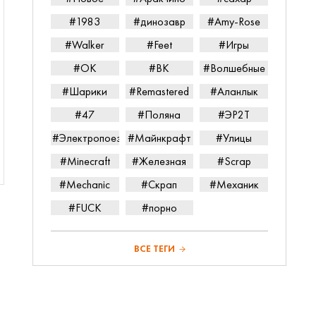
#1983
#динозавр
#Amy-Rose
#Walker
#Feet
#Игры
#ОК
#ВК
#Волшебные
#Шарики
#Remastered
#Аланлык
#47
#Поляна
#ЭР2Т
#Электропоезд
#Майнкрафт
#Улицы
#Minecraft
#Железная
#Scrap
#Mechanic
#Скрап
#Механик
#FUCK
#порно
ВСЕ ТЕГИ