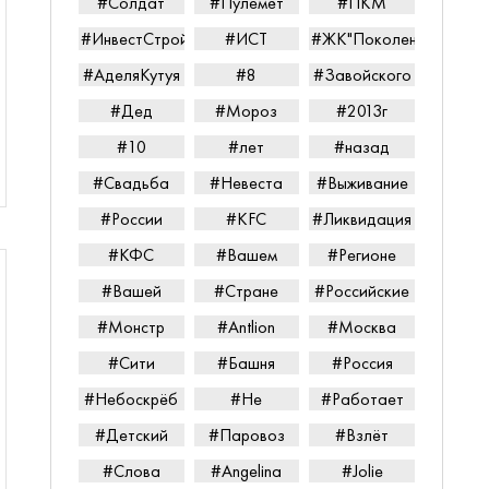
#Солдат
#Пулемёт
#ПКМ
#ИнвестСтройТорг
#ИСТ
#ЖК"Поколение"
#АделяКутуя
#8
#Завойского
#Дед
#Мороз
#2013г
#10
#лет
#назад
#Свадьба
#Невеста
#Выживание
#России
#KFC
#Ликвидация
#КФС
#Вашем
#Регионе
#Вашей
#Стране
#Российские
#Монстр
#Antlion
#Москва
#Сити
#Башня
#Россия
#Небоскрёб
#Не
#Работает
#Детский
#Паровоз
#Взлёт
#Слова
#Angelina
#Jolie