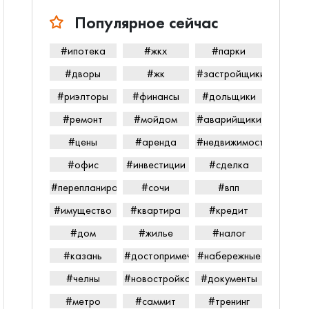
Популярное сейчас
#ипотека
#жкх
#парки
#дворы
#жк
#застройщики
#риэлторы
#финансы
#дольщики
#ремонт
#мойдом
#аварийщики
#цены
#аренда
#недвижимость
#офис
#инвестиции
#сделка
#перепланировка
#сочи
#впп
#имущество
#квартира
#кредит
#дом
#жилье
#налог
#казань
#достопримечательности
#набережные
#челны
#новостройка
#документы
#метро
#саммит
#тренинг