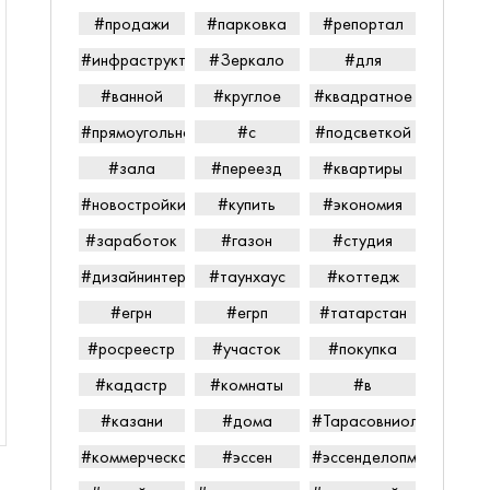
#продажи
#парковка
#репортал
#инфраструктура
#Зеркало
#для
#ванной
#круглое
#квадратное
#прямоугольное
#с
#подсветкой
#зала
#переезд
#квартиры
#новостройки
#купить
#экономия
#заработок
#газон
#студия
#дизайнинтерьера
#таунхаус
#коттедж
#егрн
#егрп
#татарстан
#росреестр
#участок
#покупка
#кадастр
#комнаты
#в
#казани
#дома
#Тарасовниолайпетров
#коммерческаянедвижимость
#эссен
#эссенделопмент