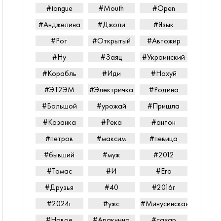
#tongue
#Mouth
#Open
#Анджелина
#Джоли
#Язык
#Рот
#Открытый
#Автожир
#Ну
#Заяц
#Украинский
#Корабль
#Иди
#Нахуй
#ЭТ2ЭМ
#Электричка
#Родина
#Большой
#урожай
#Пришла
#Казанка
#Река
#антон
#петров
#максим
#певица
#бывший
#муж
#2012
#Томас
#И
#Его
#Друзья
#40
#2016г
#2024г
#ужс
#Минусинская
#Новое
#Аракчино
#сахар