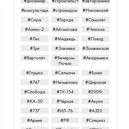
#дизайнер
#строительство
#авторскийнадзор
#консультацияпередпокупкой
#строимдом
#Ноксинский
#Спуск
#Городе
#Самолёт
#Азино-2
#Айтматова
#Чингиза
#Лес
#Медведь
#Поезд
#Три
#Закиева
#Ломжинская
#Вертолёт
#Вечером-
#Академика
Ночью
#Глушко
#Салмачи
#Боинг
#747
#Несмелова
#Широкая
#Слобода
#ТУ-154
#2009г
#КА-50
#Чёрная
#Акула
#737
#ИЛ-76
#А320
#Армия
#РФ
#Спецназ