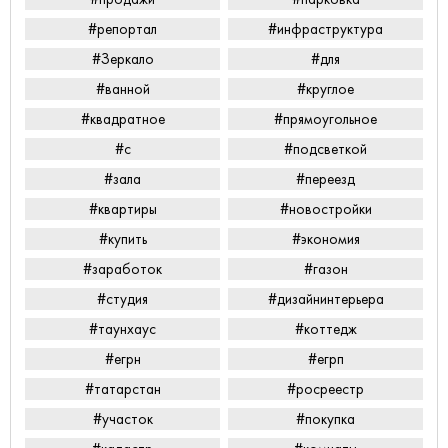
#репортал
#инфраструктура
#Зеркало
#для
#ванной
#круглое
#квадратное
#прямоугольное
#с
#подсветкой
#зала
#переезд
#квартиры
#новостройки
#купить
#экономия
#заработок
#газон
#студия
#дизайнинтерьера
#таунхаус
#коттедж
#егрн
#егрп
#татарстан
#росреестр
#участок
#покупка