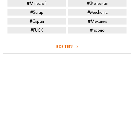
#Minecraft
#Железная
#Scrap
#Mechanic
#Скрап
#Механик
#FUCK
#порно
ВСЕ ТЕГИ