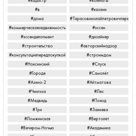
#кадастр
#комнаты
#в
#казани
#дома
#Тарасовниолайпетровичперееха
#коммерческаянедвижимость
#эссен
#эссенделопмент
#дизайнер
#строительство
#авторскийнадзор
#консультацияпередпокупкой
#строимдом
#Ноксинский
#Спуск
#Городе
#Самолёт
#Азино-2
#Айтматова
#Чингиза
#Лес
#Медведь
#Поезд
#Три
#Закиева
#Ломжинская
#Вертолёт
#Вечером-Ночью
#Академика