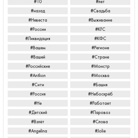
#10
#лет
#назад
#Свадьба
#Невеста
#Выживание
#России
#KFC
#Ликвидация
#КФС
#Вашем
#Регионе
#Вашей
#Стране
#Российские
#Монстр
#Antlion
#Москва
#Сити
#Башня
#Россия
#Небоскрёб
#Не
#Работает
#Детский
#Паровоз
#Взлёт
#Слова
#Angelina
#Jolie