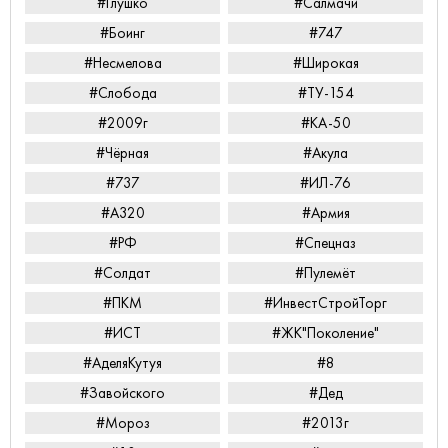
#Глушко
#Салмачи
#Боинг
#747
#Несмелова
#Широкая
#Слобода
#ТУ-154
#2009г
#КА-50
#Чёрная
#Акула
#737
#ИЛ-76
#А320
#Армия
#РФ
#Спецназ
#Солдат
#Пулемёт
#ПКМ
#ИнвестСтройТорг
#ИСТ
#ЖК"Поколение"
#АделяКутуя
#8
#Завойского
#Дед
#Мороз
#2013г