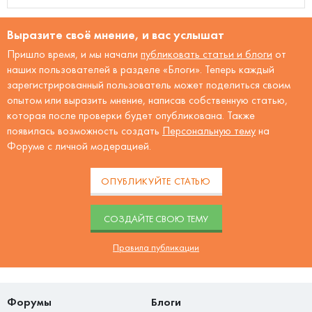
Выразите своё мнение, и вас услышат
Пришло время, и мы начали
публиковать статьи и блоги
от
наших пользователей в разделе «Блоги». Теперь каждый
зарегистрированный пользователь может поделиться своим
опытом или выразить мнение, написав собственную статью,
которая после проверки будет опубликована. Также
появилась возможность создать
Персональную тему
на
Форуме с личной модерацией.
ОПУБЛИКУЙТЕ СТАТЬЮ
CОЗДАЙТЕ СВОЮ ТЕМУ
Правила публикации
Форумы
Блоги