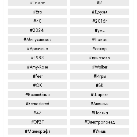
#Томас
#И
#Его
#Друзья
#40
#2016г
#2024г
#ужс
#Минусинская
#Новое
#Аракчино
#сахар
#1983
#динозавр
#Amy-Rose
#Walker
#Feet
#Игры
#ОК
#ВК
#Волшебные
#Шарики
#Remastered
#Аланлык
#47
#Поляна
#ЭР2Т
#Электропоезд
#Майнкрафт
#Улицы