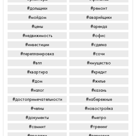
#дольщики
#ремонт
#мойдом
#аварийщики
#цены
#аренда
#недвижимость
#офис
#инвестиции
#сделка
#перепланировка
#сочи
#впп
#имущество
#квартира
#кредит
#дом
#жилье
#налог
#казань
#достопримечательности
#набережные
#челны
#новостройка
#документы
#метро
#саммит
#тренинг
#продажи
#парковка