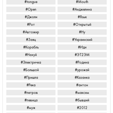
#tongue
#Mouth
#Open
#Анджелина
#Джоли
#Язык
#Рот
#Открытый
#Автожир
#Ну
#Заяц
#Украинский
#Корабль
#Иди
#Нахуй
#ЭТ2ЭМ
#Электричка
#Родина
#Большой
#урожай
#Пришла
#Казанка
#Река
#антон
#петров
#максим
#певица
#бывший
#муж
#2012