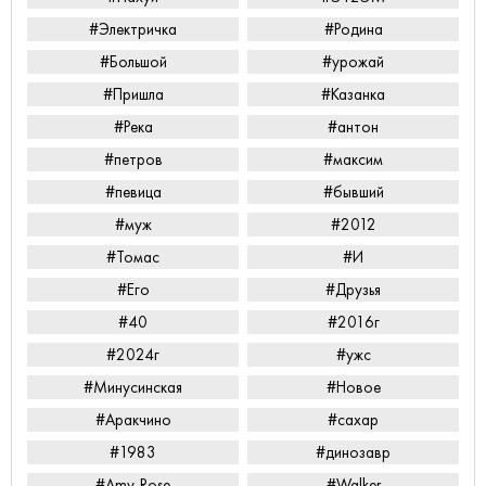
#Электричка
#Родина
#Большой
#урожай
#Пришла
#Казанка
#Река
#антон
#петров
#максим
#певица
#бывший
#муж
#2012
#Томас
#И
#Его
#Друзья
#40
#2016г
#2024г
#ужс
#Минусинская
#Новое
#Аракчино
#сахар
#1983
#динозавр
#Amy-Rose
#Walker