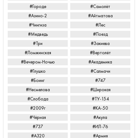
#Городе
#Самолёт
#Азино-2
#Айтматова
#Чингиза
#Лес
#Медведь
#Поезд
#Три
#Закиева
#Ломжинская
#Вертолёт
#Вечером-Ночью
#Академика
#Глушко
#Салмачи
#Боинг
#747
#Несмелова
#Широкая
#Слобода
#ТУ-154
#2009г
#КА-50
#Чёрная
#Акула
#737
#ИЛ-76
#А320
#Армия