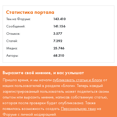
Статистика портала
Тем на Форуме:
143.410
Сообщений:
141.156
Отзывов:
3.577
Статей:
7.292
Медиа:
25.746
Авторы:
68.310
Выразите своё мнение, и вас услышат
Пришло время, и мы начали
публиковать статьи и блоги
от
наших пользователей в разделе «Блоги». Теперь каждый
зарегистрированный пользователь может поделиться своим
опытом или выразить мнение, написав собственную статью,
которая после проверки будет опубликована. Также
появилась возможность создать
Персональную тему
на
Форуме с личной модерацией.