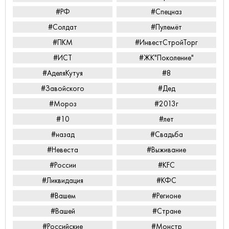
#РФ
#Спецназ
#Солдат
#Пулемёт
#ПКМ
#ИнвестСтройТорг
#ИСТ
#ЖК"Поколение"
#АделяКутуя
#8
#Завойского
#Дед
#Мороз
#2013г
#10
#лет
#назад
#Свадьба
#Невеста
#Выживание
#России
#KFC
#Ликвидация
#КФС
#Вашем
#Регионе
#Вашей
#Стране
#Российские
#Монстр