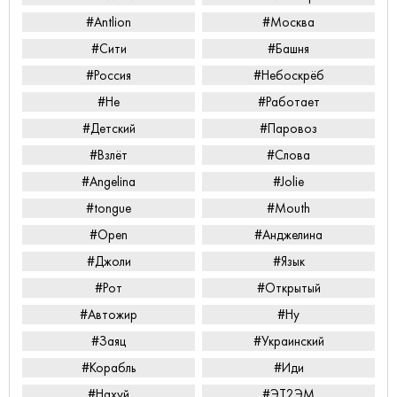
#Antlion
#Москва
#Сити
#Башня
#Россия
#Небоскрёб
#Не
#Работает
#Детский
#Паровоз
#Взлёт
#Слова
#Angelina
#Jolie
#tongue
#Mouth
#Open
#Анджелина
#Джоли
#Язык
#Рот
#Открытый
#Автожир
#Ну
#Заяц
#Украинский
#Корабль
#Иди
#Нахуй
#ЭТ2ЭМ