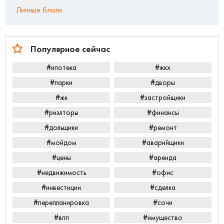
Личные блоги
Популярное сейчас
#ипотека
#жкх
#парки
#дворы
#жк
#застройщики
#риэлторы
#финансы
#дольщики
#ремонт
#мойдом
#аварийщики
#цены
#аренда
#недвижимость
#офис
#инвестиции
#сделка
#перепланировка
#сочи
#впп
#имущество