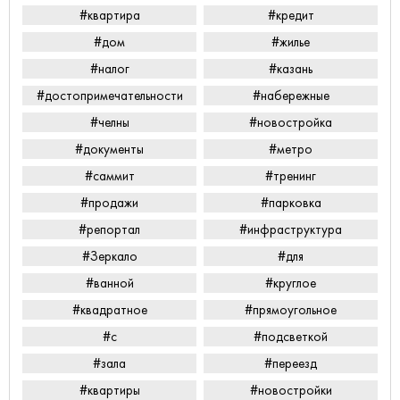
#квартира
#кредит
#дом
#жилье
#налог
#казань
#достопримечательности
#набережные
#челны
#новостройка
#документы
#метро
#саммит
#тренинг
#продажи
#парковка
#репортал
#инфраструктура
#Зеркало
#для
#ванной
#круглое
#квадратное
#прямоугольное
#с
#подсветкой
#зала
#переезд
#квартиры
#новостройки