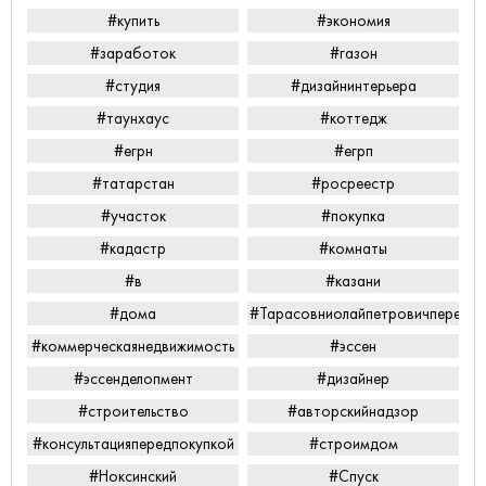
#купить
#экономия
#заработок
#газон
#студия
#дизайнинтерьера
#таунхаус
#коттедж
#егрн
#егрп
#татарстан
#росреестр
#участок
#покупка
#кадастр
#комнаты
#в
#казани
#дома
#Тарасовниолайпетровичперееха
#коммерческаянедвижимость
#эссен
#эссенделопмент
#дизайнер
#строительство
#авторскийнадзор
#консультацияпередпокупкой
#строимдом
#Ноксинский
#Спуск