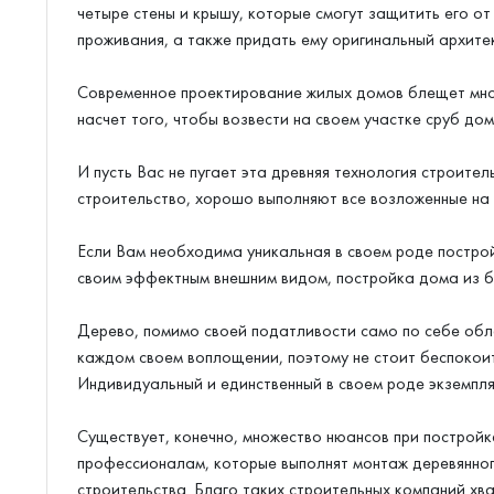
четыре стены и крышу, которые смогут защитить его от
проживания, а также придать ему оригинальный архите
Современное проектирование жилых домов блещет мно
насчет того, чтобы возвести на своем участке сруб до
И пусть Вас не пугает эта древняя технология строите
строительство, хорошо выполняют все возложенные на 
Если Вам необходима уникальная в своем роде построй
своим эффектным внешним видом, постройка дома из бр
Дерево, помимо своей податливости само по себе обл
каждом своем воплощении, поэтому не стоит беспокоит
Индивидуальный и единственный в своем роде экземпля
Существует, конечно, множество нюансов при постройк
профессионалам, которые выполнят монтаж деревянного
строительства. Благо таких строительных компаний хва