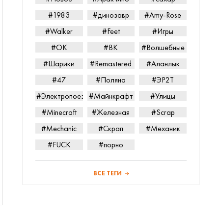
#1983
#динозавр
#Amy-Rose
#Walker
#Feet
#Игры
#ОК
#ВК
#Волшебные
#Шарики
#Remastered
#Аланлык
#47
#Поляна
#ЭР2Т
#Электропоезд
#Майнкрафт
#Улицы
#Minecraft
#Железная
#Scrap
#Mechanic
#Скрап
#Механик
#FUCK
#порно
ВСЕ ТЕГИ