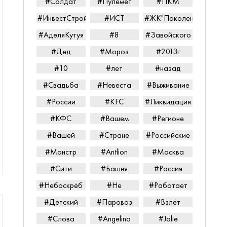
#Солдат
#Пулемёт
#ПКМ
#ИнвестСтройТорг
#ИСТ
#ЖК"Поколение"
#АделяКутуя
#8
#Завойского
#Дед
#Мороз
#2013г
#10
#лет
#назад
#Свадьба
#Невеста
#Выживание
#России
#KFC
#Ликвидация
#КФС
#Вашем
#Регионе
#Вашей
#Стране
#Российские
#Монстр
#Antlion
#Москва
#Сити
#Башня
#Россия
#Небоскрёб
#Не
#Работает
#Детский
#Паровоз
#Взлёт
#Слова
#Angelina
#Jolie