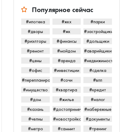
Популярное сейчас
#ипотека
#жкх
#парки
#дворы
#жк
#застройщики
#риэлторы
#финансы
#дольщики
#ремонт
#мойдом
#аварийщики
#цены
#аренда
#недвижимость
#офис
#инвестиции
#сделка
#перепланировка
#сочи
#впп
#имущество
#квартира
#кредит
#дом
#жилье
#налог
#казань
#достопримечательности
#набережные
#челны
#новостройка
#документы
#метро
#саммит
#тренинг