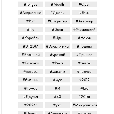
#tongue
#Mouth
#Open
#Анджелина
#Джоли
#Язык
#Рот
#Открытый
#Автожир
#Ну
#Заяц
#Украинский
#Корабль
#Иди
#Нахуй
#ЭТ2ЭМ
#Электричка
#Родина
#Большой
#урожай
#Пришла
#Казанка
#Река
#антон
#петров
#максим
#певица
#бывший
#муж
#2012
#Томас
#И
#Его
#Друзья
#40
#2016г
#2024г
#ужс
#Минусинская
#Новое
#Аракчино
#сахар