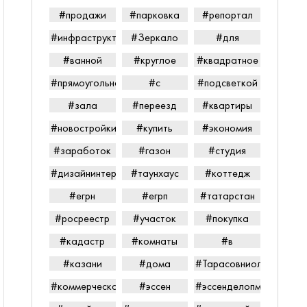
#продажи
#парковка
#репортал
#инфраструктура
#Зеркало
#для
#ванной
#круглое
#квадратное
#прямоугольное
#с
#подсветкой
#зала
#переезд
#квартиры
#новостройки
#купить
#экономия
#заработок
#газон
#студия
#дизайнинтерьера
#таунхаус
#коттедж
#егрн
#егрп
#татарстан
#росреестр
#участок
#покупка
#кадастр
#комнаты
#в
#казани
#дома
#Тарасовниолайпетров
#коммерческаянедвижимость
#эссен
#эссенделопмент