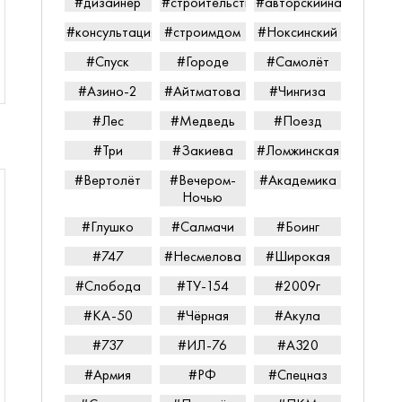
#дизайнер
#строительство
#авторскийнадзор
#консультацияпередпокупкой
#строимдом
#Ноксинский
#Спуск
#Городе
#Самолёт
#Азино-2
#Айтматова
#Чингиза
#Лес
#Медведь
#Поезд
#Три
#Закиева
#Ломжинская
#Вертолёт
#Вечером-
#Академика
Ночью
#Глушко
#Салмачи
#Боинг
#747
#Несмелова
#Широкая
#Слобода
#ТУ-154
#2009г
#КА-50
#Чёрная
#Акула
#737
#ИЛ-76
#А320
#Армия
#РФ
#Спецназ