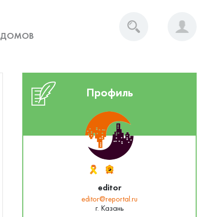
 ДОМОВ
Профиль
editor
editor@reportal.ru
г. Казань