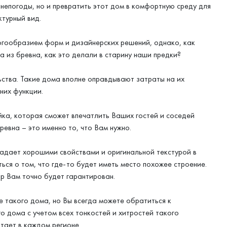
 непогоды, но и превратить этот дом в комфортную среду для
ктурный вид.
гообразием форм и дизайнерских решений, однако, как
ма из бревна, как это делали в старину наши предки?
льства. Такие дома вполне оправдывают затраты на их
них функции.
ка, которая сможет впечатлить Ваших гостей и соседей
евна – это именно то, что Вам нужно.
адает хорошими свойствами и оригинальной текстурой в
ься о том, что где-то будет иметь место похожее строение.
р Вам точно будет гарантирован.
е такого дома, но Вы всегда можете обратиться к
 дома с учетом всех тонкостей и хитростей такого
тает в каждом регионе.