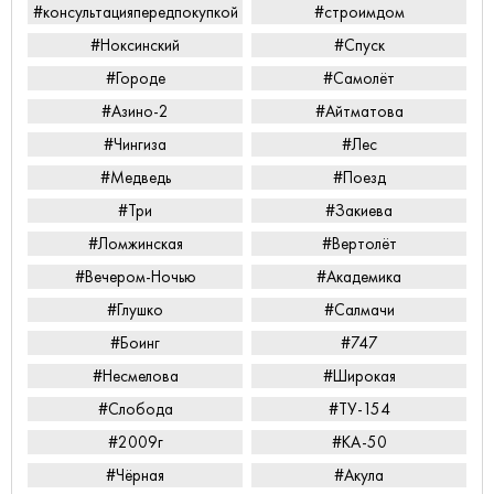
#консультацияпередпокупкой
#строимдом
#Ноксинский
#Спуск
#Городе
#Самолёт
#Азино-2
#Айтматова
#Чингиза
#Лес
#Медведь
#Поезд
#Три
#Закиева
#Ломжинская
#Вертолёт
#Вечером-Ночью
#Академика
#Глушко
#Салмачи
#Боинг
#747
#Несмелова
#Широкая
#Слобода
#ТУ-154
#2009г
#КА-50
#Чёрная
#Акула