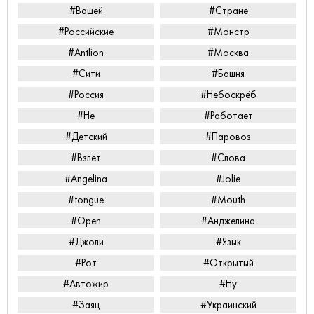
#Вашей
#Стране
#Российские
#Монстр
#Antlion
#Москва
#Сити
#Башня
#Россия
#Небоскрёб
#Не
#Работает
#Детский
#Паровоз
#Взлёт
#Слова
#Angelina
#Jolie
#tongue
#Mouth
#Open
#Анджелина
#Джоли
#Язык
#Рот
#Открытый
#Автожир
#Ну
#Заяц
#Украинский