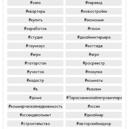
#зала
#переезд
#квартиры
#новостройки
#купить
#экономия
#заработок
#газон
#студия
#дизайнинтерьера
#таунхаус
#коттедж
#егрн
#егрп
#татарстан
#росреестр
#участок
#покупка
#кадастр
#комнаты
#в
#казани
#дома
#Тарасовниолайпетровичперееха
#коммерческаянедвижимость
#эссен
#эссенделопмент
#дизайнер
#строительство
#авторскийнадзор