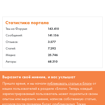
Статистика портала
Тем на Форуме:
143.410
Сообщений:
141.156
Отзывов:
3.577
Статей:
7.292
Медиа:
25.746
Авторы:
68.310
Выразите своё мнение, и вас услышат
Пришло время, и мы начали
публиковать статьи и блоги
от
наших пользователей в разделе «Блоги». Теперь каждый
зарегистрированный пользователь может поделиться своим
опытом или выразить мнение, написав собственную статью,
которая после проверки будет опубликована. Также