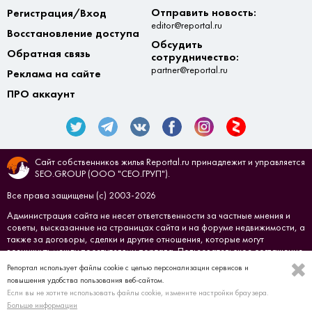
Отправить новость:
Регистрация/Вход
editor@reportal.ru
Восстановление доступа
Обсудить
Обратная связь
сотрудничество:
partner@reportal.ru
Реклама на сайте
ПРО аккаунт
Сайт собственников жилья Reportal.ru принадлежит и управляется
SEO.GROUP (ООО "СЕО.ГРУП").
Все права защищены (с) 2003-2026
Администрация сайта не несет ответственности за частные мнения и
советы, высказанные на страницах сайта и на форуме недвижимости, а
также за договоры, сделки и другие отношения, которые могут
возникнуть между посетителями портала.
Пользовательское соглашение
Репортал использует файлы cookie с целью персонализации сервисов и
Создано в
СЕО.ГРУП
повышения удобства пользования веб-сайтом.
Если вы не хотите использовать файлы cookie, измените настройки браузера.
Больше информации