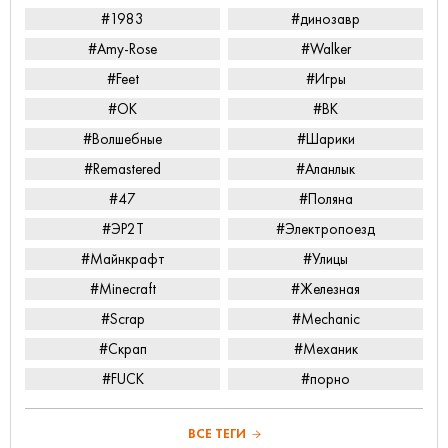
#1983
#динозавр
#Amy-Rose
#Walker
#Feet
#Игры
#ОК
#ВК
#Волшебные
#Шарики
#Remastered
#Аланлык
#47
#Поляна
#ЭР2Т
#Электропоезд
#Майнкрафт
#Улицы
#Minecraft
#Железная
#Scrap
#Mechanic
#Скрап
#Механик
#FUCK
#порно
ВСЕ ТЕГИ