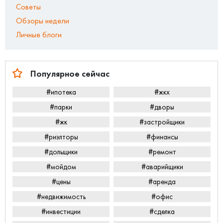
Советы
Обзоры недели
Личные блоги
Популярное сейчас
#ипотека
#жкх
#парки
#дворы
#жк
#застройщики
#риэлторы
#финансы
#дольщики
#ремонт
#мойдом
#аварийщики
#цены
#аренда
#недвижимость
#офис
#инвестиции
#сделка