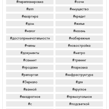
#перепланировка
#сочи
#впп
#имущество
#квартира
#кредит
#дом
#жилье
#налог
#казань
#достопримечательности
#набережные
#челны
#новостройка
#документы
#метро
#саммит
#тренинг
#продажи
#парковка
#репортал
#инфраструктура
#Зеркало
#для
#ванной
#круглое
#квадратное
#прямоугольное
#с
#подсветкой