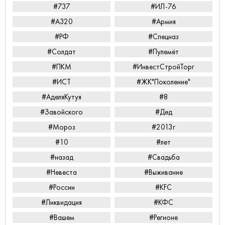
#737
#ИЛ-76
#А320
#Армия
#РФ
#Спецназ
#Солдат
#Пулемёт
#ПКМ
#ИнвестСтройТорг
#ИСТ
#ЖК"Поколение"
#АделяКутуя
#8
#Завойского
#Дед
#Мороз
#2013г
#10
#лет
#назад
#Свадьба
#Невеста
#Выживание
#России
#KFC
#Ликвидация
#КФС
#Вашем
#Регионе