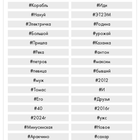
#Корабль
#Иди
#Нахуй
#ЭТ2ЭМ
#Электричка
#Родина
#Большой
#урожай
#Пришла
#Казанка
#Река
#антон
#петров
#максим
#певица
#бывший
#муж
#2012
#Томас
#И
#Его
#Друзья
#40
#2016г
#2024г
#ужс
#Минусинская
#Новое
#Аракчино
#сахар