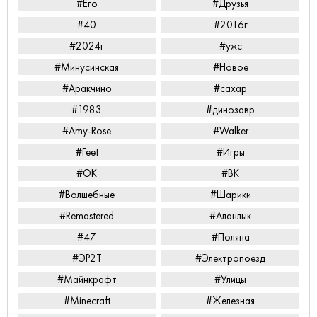
#Его
#Друзья
#40
#2016г
#2024г
#ужс
#Минусинская
#Новое
#Аракчино
#сахар
#1983
#динозавр
#Amy-Rose
#Walker
#Feet
#Игры
#ОК
#ВК
#Волшебные
#Шарики
#Remastered
#Аланлык
#47
#Поляна
#ЭР2Т
#Электропоезд
#Майнкрафт
#Улицы
#Minecraft
#Железная