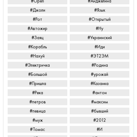
#Open
#Анджелина
#Джоли
#Язык
#Рот
#Открытый
#Автожир
#Ну
#Заяц
#Украинский
#Корабль
#Иди
#Нахуй
#ЭТ2ЭМ
#Электричка
#Родина
#Большой
#урожай
#Пришла
#Казанка
#Река
#антон
#петров
#максим
#певица
#бывший
#муж
#2012
#Томас
#И