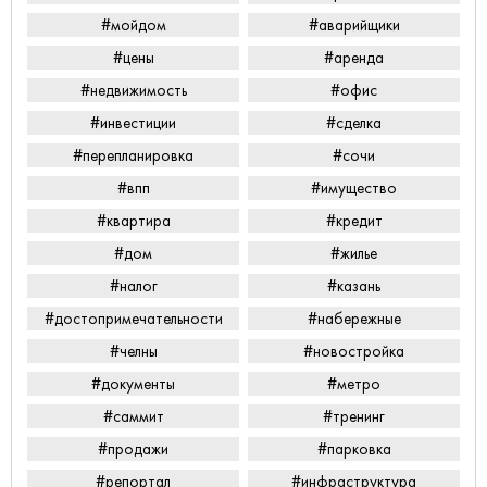
#мойдом
#аварийщики
#цены
#аренда
#недвижимость
#офис
#инвестиции
#сделка
#перепланировка
#сочи
#впп
#имущество
#квартира
#кредит
#дом
#жилье
#налог
#казань
#достопримечательности
#набережные
#челны
#новостройка
#документы
#метро
#саммит
#тренинг
#продажи
#парковка
#репортал
#инфраструктура