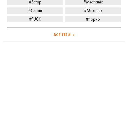
#Scrap
#Mechanic
#Скрап
#Механик
#FUCK
#порно
ВСЕ ТЕГИ