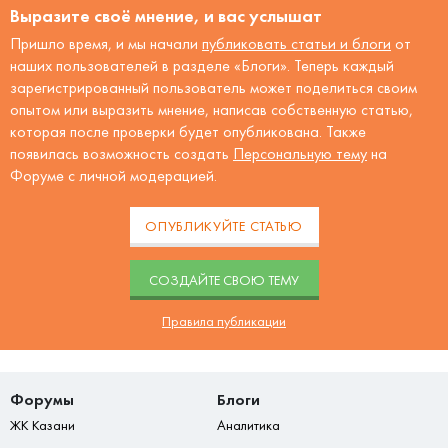
Выразите своё мнение, и вас услышат
Пришло время, и мы начали
публиковать статьи и блоги
от
наших пользователей в разделе «Блоги». Теперь каждый
зарегистрированный пользователь может поделиться своим
опытом или выразить мнение, написав собственную статью,
которая после проверки будет опубликована. Также
появилась возможность создать
Персональную тему
на
Форуме с личной модерацией.
ОПУБЛИКУЙТЕ СТАТЬЮ
CОЗДАЙТЕ СВОЮ ТЕМУ
Правила публикации
Форумы
Блоги
ЖК Казани
Аналитика