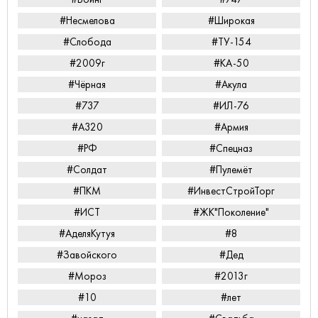
#Несмелова
#Широкая
#Слобода
#ТУ-154
#2009г
#КА-50
#Чёрная
#Акула
#737
#ИЛ-76
#А320
#Армия
#РФ
#Спецназ
#Солдат
#Пулемёт
#ПКМ
#ИнвестСтройТорг
#ИСТ
#ЖК"Поколение"
#АделяКутуя
#8
#Завойского
#Дед
#Мороз
#2013г
#10
#лет