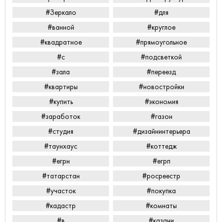
#Зеркало
#для
#ванной
#круглое
#квадратное
#прямоугольное
#с
#подсветкой
#зала
#переезд
#квартиры
#новостройки
#купить
#экономия
#заработок
#газон
#студия
#дизайнинтерьера
#таунхаус
#коттедж
#егрн
#егрп
#татарстан
#росреестр
#участок
#покупка
#кадастр
#комнаты
#в
#казани