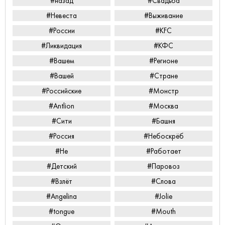
#назад
#Свадьба
#Невеста
#Выживание
#России
#KFC
#Ликвидация
#КФС
#Вашем
#Регионе
#Вашей
#Стране
#Российские
#Монстр
#Antlion
#Москва
#Сити
#Башня
#Россия
#Небоскрёб
#Не
#Работает
#Детский
#Паровоз
#Взлёт
#Слова
#Angelina
#Jolie
#tongue
#Mouth