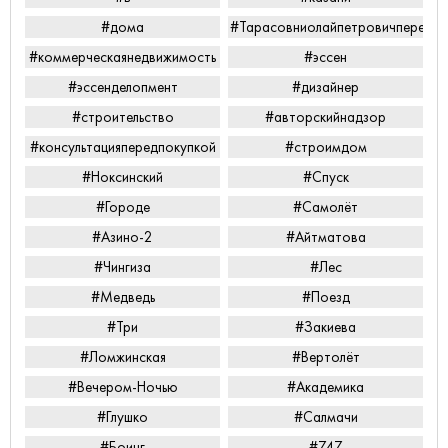
#дома
#Тарасовниолайпетровичперееха
#коммерческаянедвижимость
#эссен
#эссенделопмент
#дизайнер
#строительство
#авторскийнадзор
#консультацияпередпокупкой
#строимдом
#Ноксинский
#Спуск
#Городе
#Самолёт
#Азино-2
#Айтматова
#Чингиза
#Лес
#Медведь
#Поезд
#Три
#Закиева
#Ломжинская
#Вертолёт
#Вечером-Ночью
#Академика
#Глушко
#Салмачи
#Боинг
#747