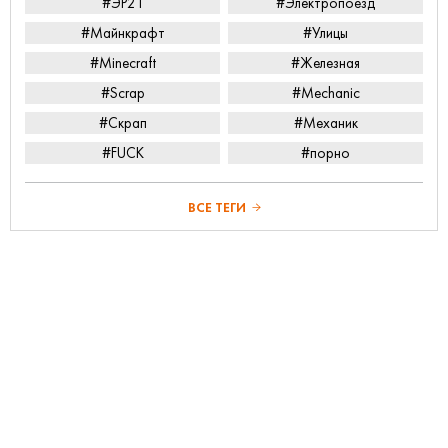
#ЭР2Т
#Электропоезд
#Майнкрафт
#Улицы
#Minecraft
#Железная
#Scrap
#Mechanic
#Скрап
#Механик
#FUCK
#порно
ВСЕ ТЕГИ