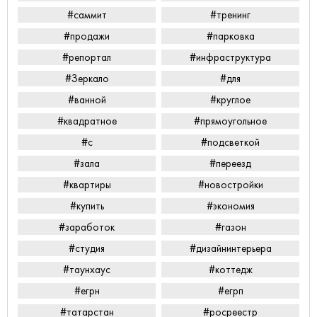
#саммит
#тренинг
#продажи
#парковка
#репортал
#инфраструктура
#Зеркало
#для
#ванной
#круглое
#квадратное
#прямоугольное
#с
#подсветкой
#зала
#переезд
#квартиры
#новостройки
#купить
#экономия
#заработок
#газон
#студия
#дизайнинтерьера
#таунхаус
#коттедж
#егрн
#егрп
#татарстан
#росреестр