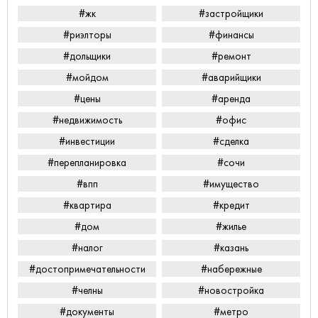
#жк
#застройщики
#риэлторы
#финансы
#дольщики
#ремонт
#мойдом
#аварийщики
#цены
#аренда
#недвижимость
#офис
#инвестиции
#сделка
#перепланировка
#сочи
#впп
#имущество
#квартира
#кредит
#дом
#жилье
#налог
#казань
#достопримечательности
#набережные
#челны
#новостройка
#документы
#метро