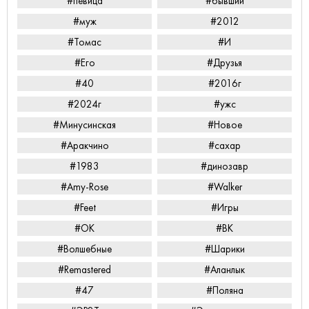
#певица
#бывший
#муж
#2012
#Томас
#И
#Его
#Друзья
#40
#2016г
#2024г
#ужс
#Минусинская
#Новое
#Аракчино
#сахар
#1983
#динозавр
#Amy-Rose
#Walker
#Feet
#Игры
#ОК
#ВК
#Волшебные
#Шарики
#Remastered
#Аланлык
#47
#Поляна