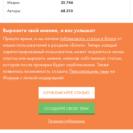
Медиа:
25.746
Авторы:
68.310
Выразите своё мнение, и вас услышат
Пришло время, и мы начали
публиковать статьи и блоги
от
наших пользователей в разделе «Блоги». Теперь каждый
зарегистрированный пользователь может поделиться своим
опытом или выразить мнение, написав собственную статью,
которая после проверки будет опубликована. Также
появилась возможность создать
Персональную тему
на
Форуме с личной модерацией.
ОПУБЛИКУЙТЕ СТАТЬЮ
CОЗДАЙТЕ СВОЮ ТЕМУ
Правила публикации