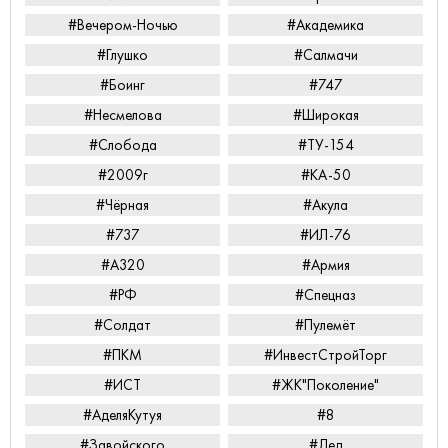
#Вечером-Ночью
#Академика
#Глушко
#Салмачи
#Боинг
#747
#Несмелова
#Широкая
#Слобода
#ТУ-154
#2009г
#КА-50
#Чёрная
#Акула
#737
#ИЛ-76
#А320
#Армия
#РФ
#Спецназ
#Солдат
#Пулемёт
#ПКМ
#ИнвестСтройТорг
#ИСТ
#ЖК"Поколение"
#АделяКутуя
#8
#Завойского
#Дед