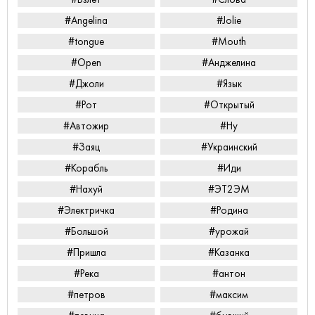
#Angelina
#Jolie
#tongue
#Mouth
#Open
#Анджелина
#Джоли
#Язык
#Рот
#Открытый
#Автожир
#Ну
#Заяц
#Украинский
#Корабль
#Иди
#Нахуй
#ЭТ2ЭМ
#Электричка
#Родина
#Большой
#урожай
#Пришла
#Казанка
#Река
#антон
#петров
#максим