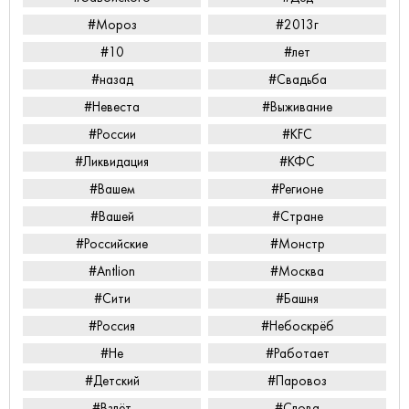
#Мороз
#2013г
#10
#лет
#назад
#Свадьба
#Невеста
#Выживание
#России
#KFC
#Ликвидация
#КФС
#Вашем
#Регионе
#Вашей
#Стране
#Российские
#Монстр
#Antlion
#Москва
#Сити
#Башня
#Россия
#Небоскрёб
#Не
#Работает
#Детский
#Паровоз
#Взлёт
#Слова