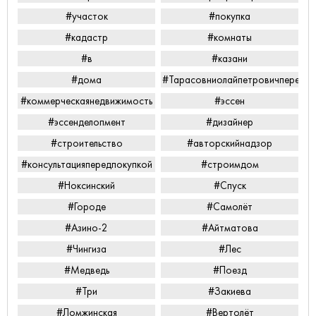
#участок
#покупка
#кадастр
#комнаты
#в
#казани
#дома
#Тарасовниолайпетровичперееха
#коммерческаянедвижимость
#эссен
#эссенделопмент
#дизайнер
#строительство
#авторскийнадзор
#консультацияпередпокупкой
#строимдом
#Ноксинский
#Спуск
#Городе
#Самолёт
#Азино-2
#Айтматова
#Чингиза
#Лес
#Медведь
#Поезд
#Три
#Закиева
#Ломжинская
#Вертолёт