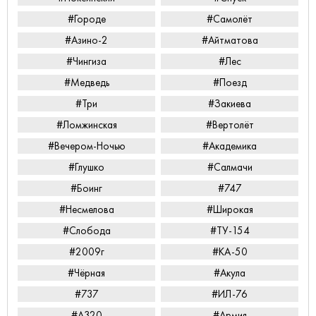
#Городе
#Самолёт
#Азино-2
#Айтматова
#Чингиза
#Лес
#Медведь
#Поезд
#Три
#Закиева
#Ломжинская
#Вертолёт
#Вечером-Ночью
#Академика
#Глушко
#Салмачи
#Боинг
#747
#Несмелова
#Широкая
#Слобода
#ТУ-154
#2009г
#КА-50
#Чёрная
#Акула
#737
#ИЛ-76
#А320
#Армия