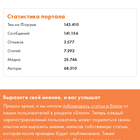
Статистика портала
Тем на Форуме:
143.410
Сообщений:
141.156
Отзывов:
3.577
Статей:
7.292
Медиа:
25.746
Авторы:
68.310
Выразите своё мнение, и вас услышат
Пришло время, и мы начали
публиковать статьи и блоги
от
наших пользователей в разделе «Блоги». Теперь каждый
зарегистрированный пользователь может поделиться своим
опытом или выразить мнение, написав собственную статью,
которая после проверки будет опубликована. Также