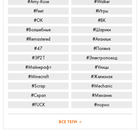
#Amy-Rose
#Walker
#Feet
#Игры
#ОК
#ВК
#Волшебные
#Шарики
#Remastered
#Аланлык
#47
#Поляна
#ЭР2Т
#Электропоезд
#Майнкрафт
#Улицы
#Minecraft
#Железная
#Scrap
#Mechanic
#Скрап
#Механик
#FUCK
#порно
ВСЕ ТЕГИ