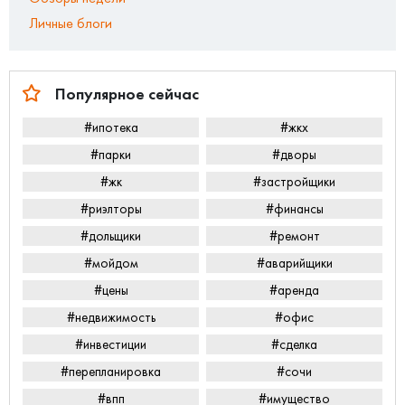
Личные блоги
Популярное сейчас
#ипотека
#жкх
#парки
#дворы
#жк
#застройщики
#риэлторы
#финансы
#дольщики
#ремонт
#мойдом
#аварийщики
#цены
#аренда
#недвижимость
#офис
#инвестиции
#сделка
#перепланировка
#сочи
#впп
#имущество