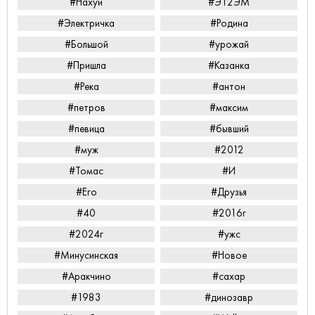
#Нахуй
#ЭТ2ЭМ
#Электричка
#Родина
#Большой
#урожай
#Пришла
#Казанка
#Река
#антон
#петров
#максим
#певица
#бывший
#муж
#2012
#Томас
#И
#Его
#Друзья
#40
#2016г
#2024г
#ужс
#Минусинская
#Новое
#Аракчино
#сахар
#1983
#динозавр