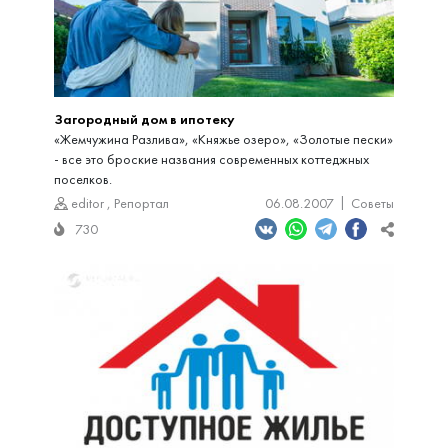
Загородный дом в ипотеку
«Жемчужина Разлива», «Княжье озеро», «Золотые пески»
- все это броские названия современных коттеджных
поселков.
editor
,
Репортал
06.08.2007
Советы
730