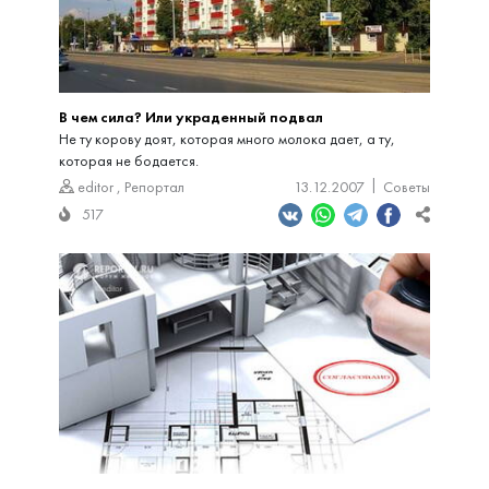
В чем сила? Или украденный подвал
Не ту корову доят, которая много молока дает, а ту,
которая не бодается.
editor
,
Репортал
13.12.2007
Советы
517