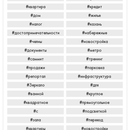
#квартира
#кредит
#дом
#жилье
#налог
#казань
#достопримечательности
#набережные
#челны
#новостройка
#документы
#метро
#саммит
#тренинг
#продажи
#парковка
#репортал
#инфраструктура
#Зеркало
#для
#ванной
#круглое
#квадратное
#прямоугольное
#с
#подсветкой
#зала
#переезд
#квартиры
#новостройки