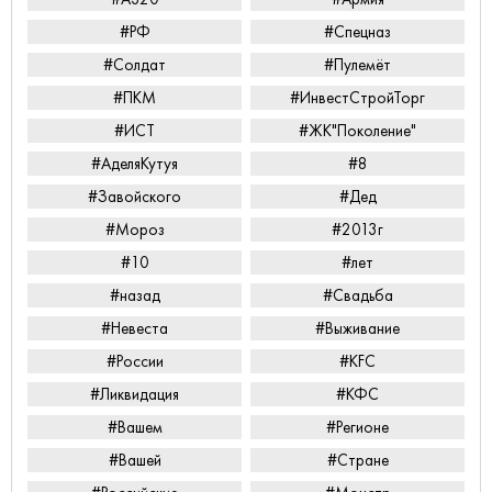
#РФ
#Спецназ
#Солдат
#Пулемёт
#ПКМ
#ИнвестСтройТорг
#ИСТ
#ЖК"Поколение"
#АделяКутуя
#8
#Завойского
#Дед
#Мороз
#2013г
#10
#лет
#назад
#Свадьба
#Невеста
#Выживание
#России
#KFC
#Ликвидация
#КФС
#Вашем
#Регионе
#Вашей
#Стране