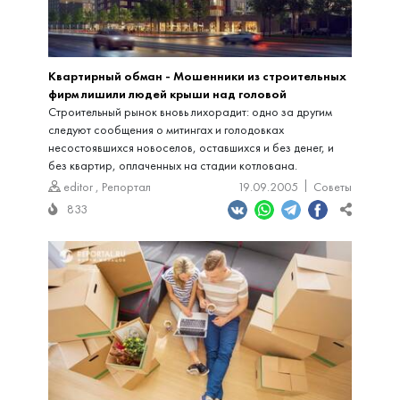
Квартирный обман - Мошенники из строительных
фирм лишили людей крыши над головой
Строительный рынок вновь лихорадит: одно за другим
следуют сообщения о митингах и голодовках
несостоявшихся новоселов, оставшихся и без денег, и
без квартир, оплаченных на стадии котлована.
editor
,
Репортал
19.09.2005
Советы
833