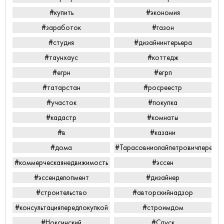
#купить
#экономия
#заработок
#газон
#студия
#дизайнинтерьера
#таунхаус
#коттедж
#егрн
#егрп
#татарстан
#росреестр
#участок
#покупка
#кадастр
#комнаты
#в
#казани
#дома
#Тарасовниолайпетровичперееха
#коммерческаянедвижимость
#эссен
#эссенделопмент
#дизайнер
#строительство
#авторскийнадзор
#консультацияпередпокупкой
#строимдом
#Ноксинский
#Спуск