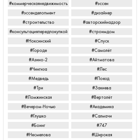
#коммерческаянедвижимость
#эссен
#эссенделопмент
#дизайнер
#строительство
#авторскийнадзор
#консультацияпередпокупкой
#строимдом
#Ноксинский
#Спуск
#Городе
#Самолёт
#Азино-2
#Айтматова
#Чингиза
#Лес
#Медведь
#Поезд
#Три
#Закиева
#Ломжинская
#Вертолёт
#Вечером-Ночью
#Академика
#Глушко
#Салмачи
#Боинг
#747
#Несмелова
#Широкая