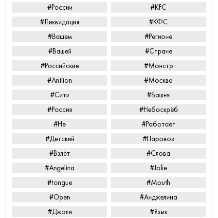
#России
#KFC
#Ликвидация
#КФС
#Вашем
#Регионе
#Вашей
#Стране
#Российские
#Монстр
#Antlion
#Москва
#Сити
#Башня
#Россия
#Небоскрёб
#Не
#Работает
#Детский
#Паровоз
#Взлёт
#Слова
#Angelina
#Jolie
#tongue
#Mouth
#Open
#Анджелина
#Джоли
#Язык