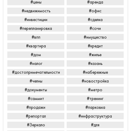
#цены
#аренда
#недвижимость
#офис
#инвестиции
#сделка
#перепланировка
#сочи
#впп
#имущество
#квартира
#кредит
#дом
#жилье
#налог
#казань
#достопримечательности
#набережные
#челны
#новостройка
#документы
#метро
#саммит
#тренинг
#продажи
#парковка
#репортал
#инфраструктура
#Зеркало
#для