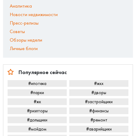
Аналитика
Новости недвижимости
Пресс-релизы
Советы
Обзоры недели
Личные блоги
Популярное сейчас
#ипотека
#жкх
#парки
#дворы
#жк
#застройщики
#риэлторы
#финансы
#дольщики
#ремонт
#мойдом
#аварийщики