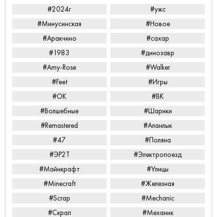
#2024г
#ужс
#Минусинская
#Новое
#Аракчино
#сахар
#1983
#динозавр
#Amy-Rose
#Walker
#Feet
#Игры
#ОК
#ВК
#Волшебные
#Шарики
#Remastered
#Аланлык
#47
#Поляна
#ЭР2Т
#Электропоезд
#Майнкрафт
#Улицы
#Minecraft
#Железная
#Scrap
#Mechanic
#Скрап
#Механик