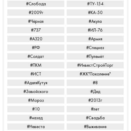
#Слобода
#ТУ-154
#2009г
#КА-50
#Чёрная
#Акула
#737
#ИЛ-76
#А320
#Армия
#РФ
#Спецназ
#Солдат
#Пулемёт
#ПКМ
#ИнвестСтройТорг
#ИСТ
#ЖК"Поколение"
#АделяКутуя
#8
#Завойского
#Дед
#Мороз
#2013г
#10
#лет
#назад
#Свадьба
#Невеста
#Выживание