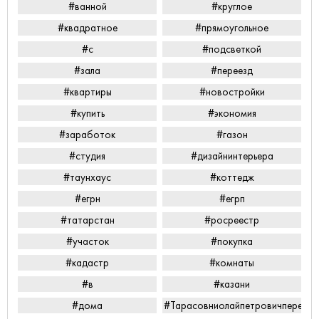
#ванной
#круглое
#квадратное
#прямоугольное
#с
#подсветкой
#зала
#переезд
#квартиры
#новостройки
#купить
#экономия
#заработок
#газон
#студия
#дизайнинтерьера
#таунхаус
#коттедж
#егрн
#егрп
#татарстан
#росреестр
#участок
#покупка
#кадастр
#комнаты
#в
#казани
#дома
#Тарасовниолайпетровичперееха