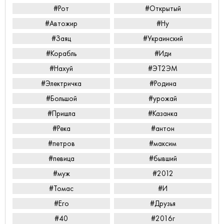
#Рот
#Открытый
#Автожир
#Ну
#Заяц
#Украинский
#Корабль
#Иди
#Нахуй
#ЭТ2ЭМ
#Электричка
#Родина
#Большой
#урожай
#Пришла
#Казанка
#Река
#антон
#петров
#максим
#певица
#бывший
#муж
#2012
#Томас
#И
#Его
#Друзья
#40
#2016г